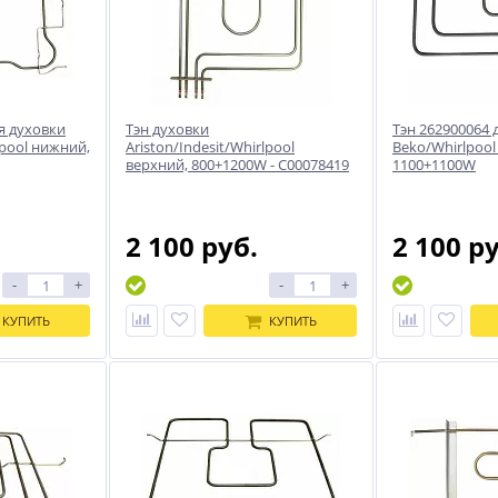
я духовки
Тэн духовки
Тэн 262900064 
lpool нижний,
Ariston/Indesit/Whirlpool
Beko/Whirlpool
верхний, 800+1200W - C00078419
1100+1100W
2 100 руб.
2 100 р
-
+
-
+
КУПИТЬ
КУПИТЬ