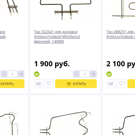
вки
Тэн 322421 для духовки
Тэн 288251 для
ний,
Ariston/Indesit/Whirlpool
Ariston/Indesi
верхний, 1400W
1 900 руб.
2 100 р
-
+
-
+
КУПИТЬ
КУПИТЬ