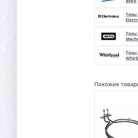
Beko
Тэны
Elect
Тэны
Mech
Тэны
Whirl
Похожие това