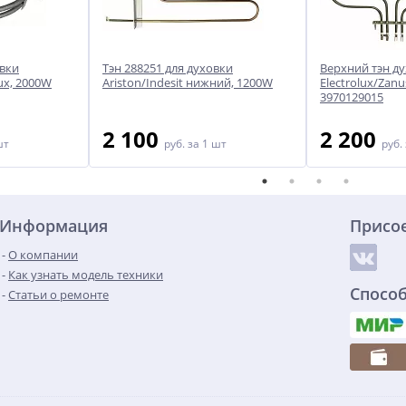
овки
Тэн 288251 для духовки
Верхний тэн д
ux, 2000W
Ariston/Indesit нижний, 1200W
Electrolux/Zanu
3970129015
2 100
2 200
шт
руб.
за 1 шт
руб.
Информация
Присо
О компании
Как узнать модель техники
Спосо
Статьи о ремонте