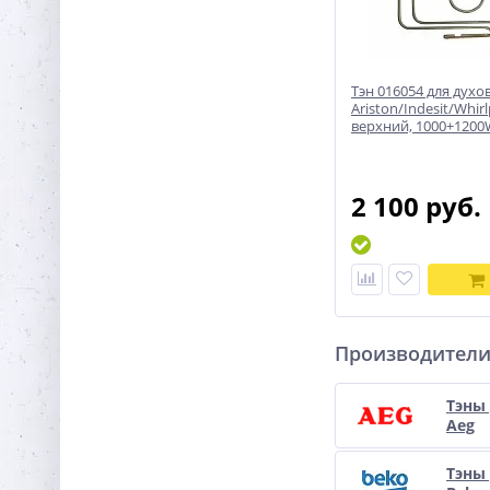
Тэн 016054 для дух
Ariston/Indesit/Whir
верхний, 1000+1200
2 100 руб.
Производител
Тэны
Aeg
Тэны