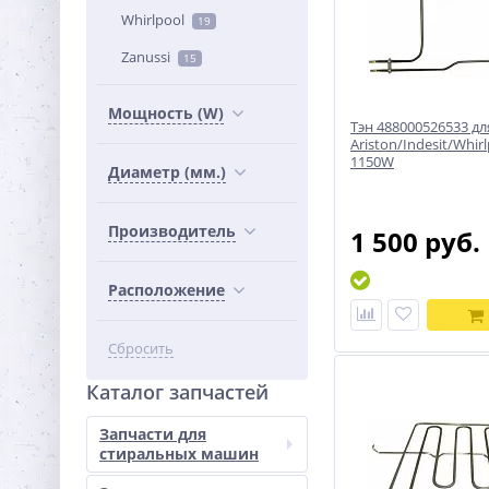
Whirlpool
19
Zanussi
15
Мощность (W)
Тэн 488000526533 дл
Ariston/Indesit/Whir
1150W
Диаметр (мм.)
Производитель
1 500 руб.
Расположение
Сбросить
Каталог запчастей
Запчасти для
стиральных машин