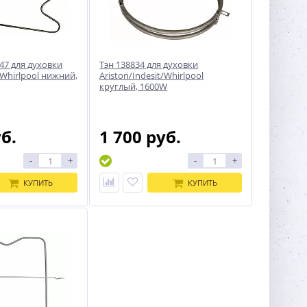
47 для духовки
Тэн 138834 для духовки
/Whirlpool нижний,
Ariston/Indesit/Whirlpool
круглый, 1600W
уб.
1 700 руб.
-
+
-
+
КУПИТЬ
КУПИТЬ