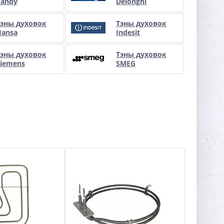
Candy
Delonghi
Тэны духовок
Тэны духовок
Hansa
Indesit
Тэны духовок
Тэны духовок
Siemens
SMEG