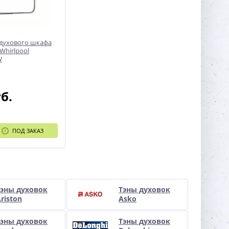
 духового шкафа
/Whirlpool
W
уб.
ПОД ЗАКАЗ
Тэны духовок
Тэны духовок
riston
Asko
Тэны духовок
Тэны духовок