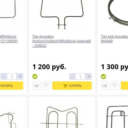
Whirlpool
Тэн духовки
Тэн для духовк
0121100591
Ariston/Indesit/Whirlpool нижний
WA049
- 324022
1 200 руб.
1 300 р
-
+
-
+
КУПИТЬ
КУПИТЬ