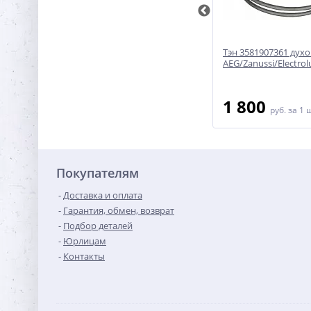
хний,
Тэн для духовки Beko нижний,
Тэн 3581907361 дух
1100W - COK102AC
AEG/Zanussi/Electrol
1 200
1 800
руб.
за 1 шт
руб.
за 1 
Покупателям
Доставка и оплата
Гарантия, обмен, возврат
Подбор деталей
Юрлицам
Контакты