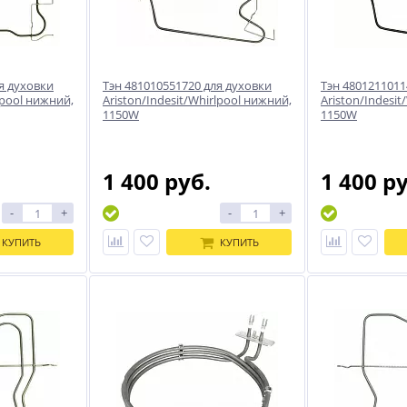
я духовки
Тэн 481010551720 для духовки
Тэн 4801211011
lpool нижний,
Ariston/Indesit/Whirlpool нижний,
Ariston/Indesit
1150W
1150W
1 400 руб.
1 400 р
-
+
-
+
КУПИТЬ
КУПИТЬ