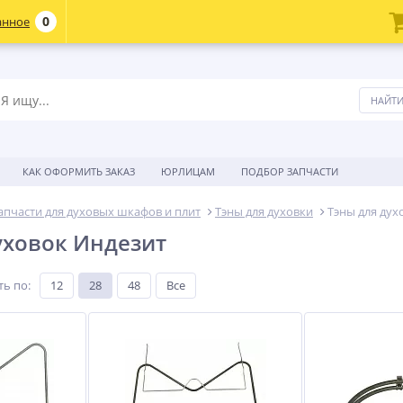
0
анное
КАК ОФОРМИТЬ ЗАКАЗ
ЮРЛИЦАМ
ПОДБОР ЗАПЧАСТИ
апчасти для духовых шкафов и плит
Тэны для духовки
Тэны для духо
уховок Индезит
ть по
:
12
28
48
Все