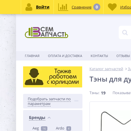
Войти
0
Сравнение
Избр
ГЛАВНАЯ
ОПЛАТА И ДОСТАВКА
КОНТАКТЫ
ОТЗЫВЫ
Каталог запчастей
З
Тэны для д
Тэны:
19
Показыва
Подобрать запчасти по
параметрам
Бренды
Aeg
Ardo
16
4