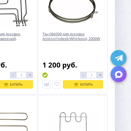
для духовок
Тэн 084399 для духовки
 верхний,
Ariston/Indesit/Whirlpool, 2000W
уб.
1 200 руб.
-
+
-
+
КУПИТЬ
КУПИТЬ