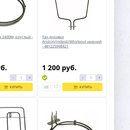
и 2400W, круглый -
Тэн духовки
Ariston/Indesit/Whirlpool нижний
- 481225998421
уб.
1 200 руб.
-
+
-
+
КУПИТЬ
КУПИТЬ