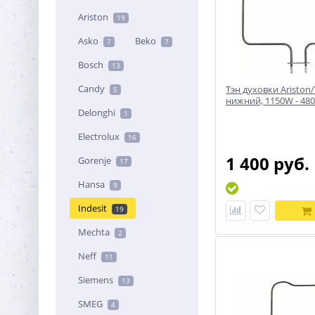
Ariston
19
Asko
Beko
7
7
Bosch
13
Candy
Тэн духовки Ariston/
5
нижний, 1150W - 48
Delonghi
1
Electrolux
16
1 400 руб.
Gorenje
17
Hansa
9
Indesit
19
Mechta
2
Neff
11
Siemens
13
SMEG
4