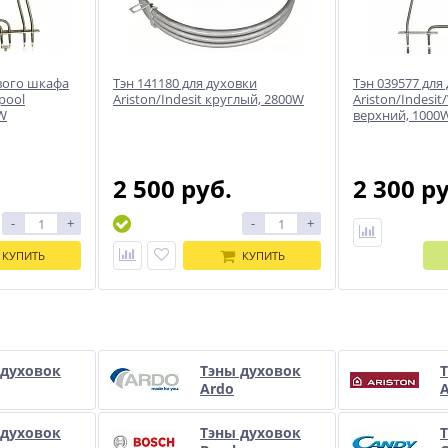
ового шкафа
Тэн 141180 для духовки
Тэн 039577 для
lpool
Ariston/Indesit круглый, 2800W
Ariston/Indesit
W
верхний, 1000
2 500 руб.
2 300 р
-
+
-
+
КУПИТЬ
КУПИТЬ
и
 духовок
Тэны духовок
Ardo
A
 духовок
Тэны духовок