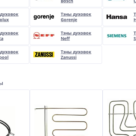
Bosch
 духовок
Тэны духовок
rolux
Gorenje
 духовок
Тэны духовок
ta
Neff
 духовок
Тэны духовок
pool
Zanussi
ры