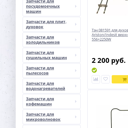
Запчасти для
посудомоечных
машин
Запчасти для плит,
духовок
Тэн 081591 для духо
Ariston/Indesit верх
Запчасти для
556+2250W
холодильников
Запчасти для
сушильных машин
2 200 руб.
Запчасти для
пылесосов
Запчасти для
водонагревателей
Запчасти для
кофемашин
Запчасти для
микроволновок