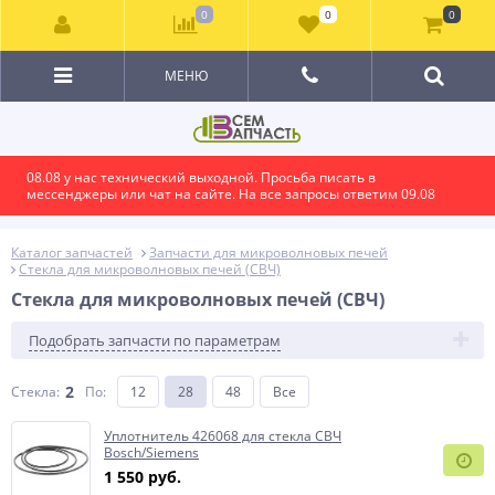
0
0
0
МЕНЮ
08.08 у нас технический выходной. Просьба писать в
мессенджеры или чат на сайте. На все запросы ответим 09.08
Каталог запчастей
Запчасти для микроволновых печей
Стекла для микроволновых печей (СВЧ)
Стекла для микроволновых печей (СВЧ)
Подобрать запчасти по параметрам
2
Стекла:
По
:
12
28
48
Все
Уплотнитель 426068 для стекла СВЧ
Bosch/Siemens
1 550 руб.