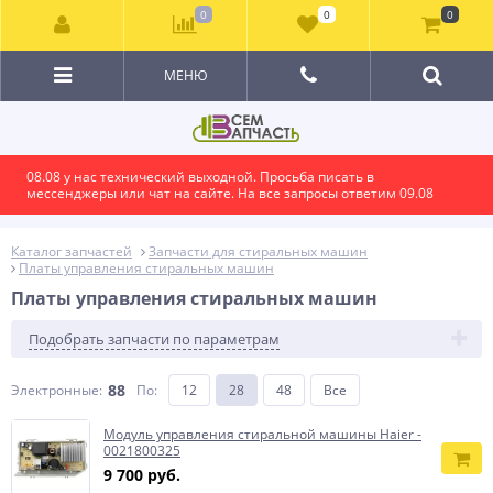
0
0
0
МЕНЮ
08.08 у нас технический выходной. Просьба писать в
мессенджеры или чат на сайте. На все запросы ответим 09.08
Каталог запчастей
Запчасти для стиральных машин
Платы управления стиральных машин
Платы управления стиральных машин
Подобрать запчасти по параметрам
88
Электронные:
По
:
12
28
48
Все
Модуль управления стиральной машины Haier -
0021800325
9 700 руб.