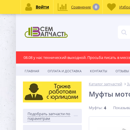
Войти
0
Сравнение
Избр
08.08 у нас технический выходной. Просьба писать в месс
ГЛАВНАЯ
ОПЛАТА И ДОСТАВКА
КОНТАКТЫ
ОТЗЫВЫ
Каталог запчастей
З
Муфты мот
Муфты:
4
Показыва
Подобрать запчасти по
параметрам