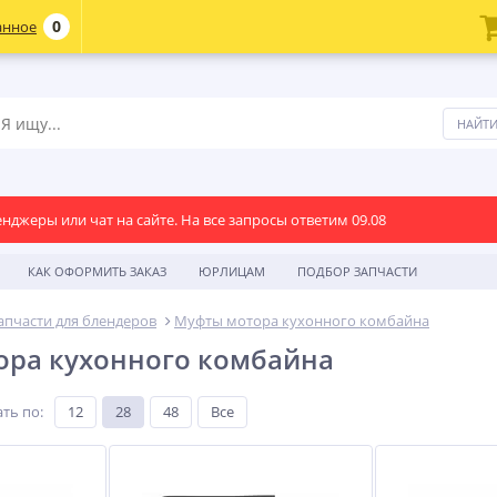
0
анное
енджеры или чат на сайте. На все запросы ответим 09.08
КАК ОФОРМИТЬ ЗАКАЗ
ЮРЛИЦАМ
ПОДБОР ЗАПЧАСТИ
апчасти для блендеров
Муфты мотора кухонного комбайна
ора кухонного комбайна
ть по
:
12
28
48
Все