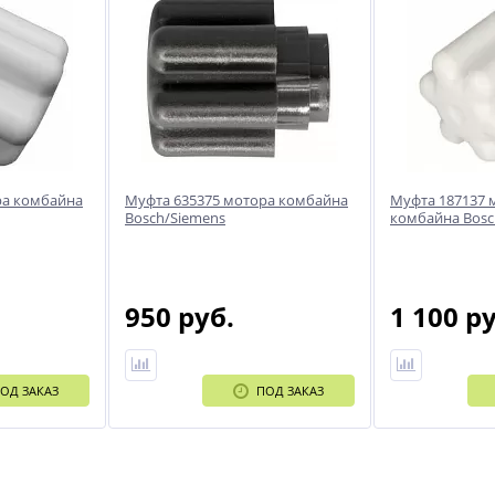
ра комбайна
Муфта 635375 мотора комбайна
Муфта 187137 
Bosch/Siemens
комбайна Bosc
950 руб.
1 100 р
ОД ЗАКАЗ
ПОД ЗАКАЗ
и