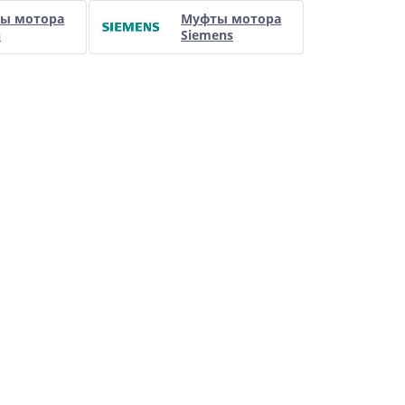
ы мотора
Муфты мотора
h
Siemens