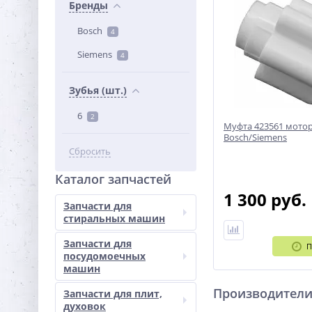
Бренды
Bosch
4
Siemens
4
Зубья (шт.)
6
2
Муфта 423561 мото
Bosch/Siemens
Сбросить
Каталог запчастей
1 300 руб.
Запчасти для
стиральных машин
Запчасти для
П
посудомоечных
машин
Производител
Запчасти для плит,
духовок