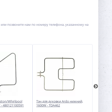
у или позвоните нам по номеру телефона, указанному на
iston/Whirlpool
Тэн для духовки Ardo нижний,
Верхний т
- 480121100591
1600W - TDA462
Bosch/Sie