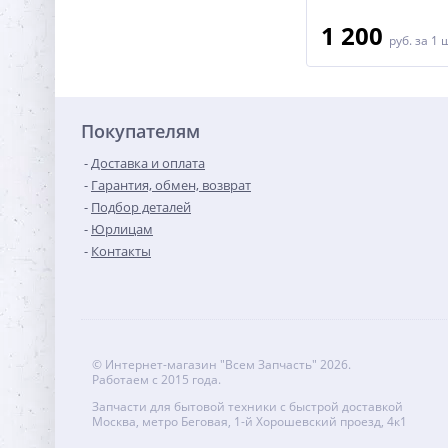
2 200
1 200
руб.
за 1 шт
руб.
за 1 
Покупателям
Доставка и оплата
Гарантия, обмен, возврат
Подбор деталей
Юрлицам
Контакты
© Интернет-магазин "Всем Запчасть" 2026.
Работаем с 2015 года.
Запчасти для бытовой техники с быстрой доставкой
Москва, метро Беговая, 1-й Хорошевский проезд, 4к1