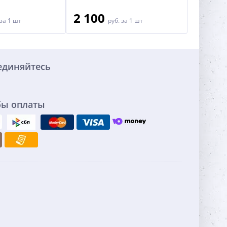
2 100
1 95
за 1 шт
руб.
за 1 шт
единяйтесь
бы оплаты