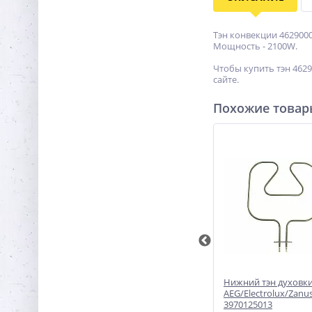
Тэн конвекции 4629000
Мощность - 2100W.
Чтобы купить тэн 4629
сайте.
Похожие това
ля
Тэн 081591 для духовки
Нижний тэн духовк
nussi,
Ariston/Indesit верхний,
AEG/Electrolux/Zanus
556+2250W
3970125013