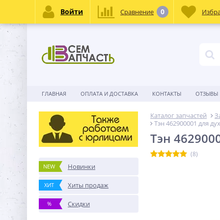
Войти
0
Сравнение
Избр
ГЛАВНАЯ
ОПЛАТА И ДОСТАВКА
КОНТАКТЫ
ОТЗЫВЫ
Каталог запчастей
З
Тэн 462900001 для ду
Тэн 462900
(8)
Новинки
NEW
Хиты продаж
ХИТ
Скидки
%