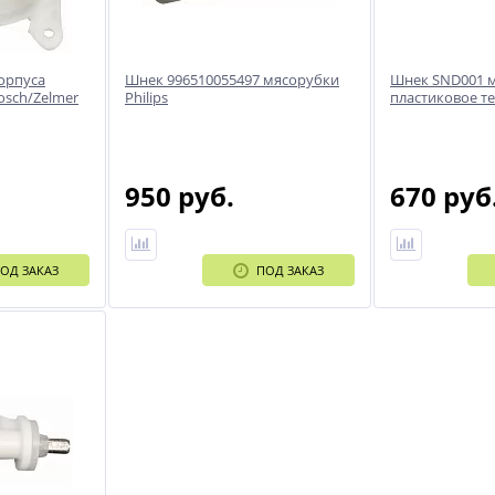
орпуса
Шнек 996510055497 мясорубки
Шнек SND001 м
osch/Zelmer
Philips
пластиковое т
950 руб.
670 руб
ОД ЗАКАЗ
ПОД ЗАКАЗ