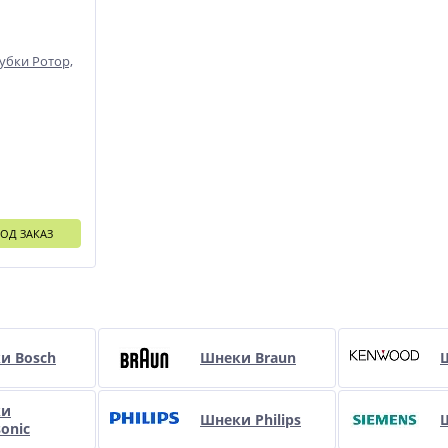
убки Ротор,
ОД ЗАКАЗ
и
и Bosch
Шнеки Braun
ки
Шнеки Philips
onic