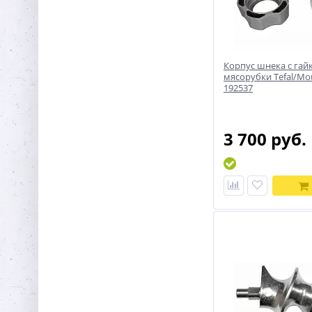
Корпус шнека с гай
мясорубки Tefal/Moul
192537
3 700 руб.