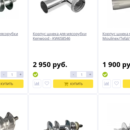
мясорубки
Корпус шнека для мясорубки
Корпус шнека
Kenwood - KW658546
Moulinex/Tefal/
2 950 руб.
1 900 р
-
+
-
+
КУПИТЬ
КУПИТЬ