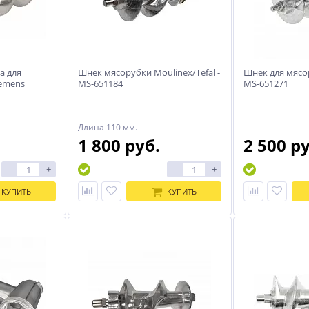
а для
Шнек мясорубки Moulinex/Tefal -
Шнек для мясо
iemens
MS-651184
MS-651271
Длина 110 мм.
1 800 руб.
2 500 р
-
+
-
+
КУПИТЬ
КУПИТЬ