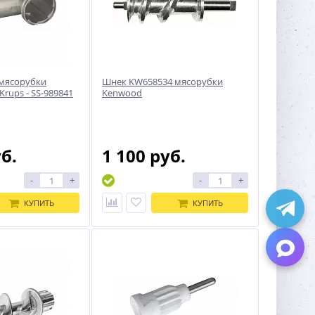
 мясорубки
Шнек KW658534 мясорубки
Krups - SS-989841
Kenwood
уб.
1 100 руб.
-
+
-
+
КУПИТЬ
КУПИТЬ