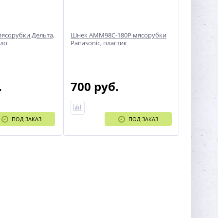
ясорубки Дельта,
Шнек AMM98C-180P мясорубки
ело
Panasonic, пластик
.
700 руб.
ПОД ЗАКАЗ
ПОД ЗАКАЗ