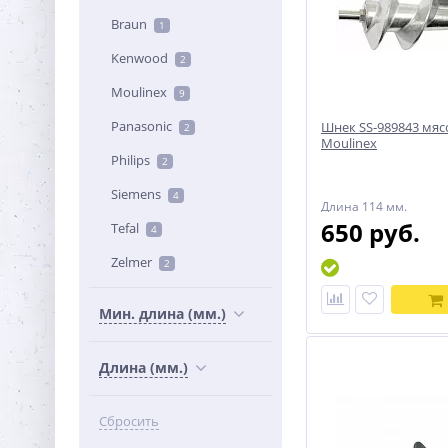
Braun
1
Kenwood
2
Moulinex
9
Panasonic
Шнек SS-989843 мя
2
Moulinex
Philips
2
Siemens
4
Длина 114 мм.
650 руб.
Tefal
4
Zelmer
2
Мин. длина (мм.)
Длина (мм.)
Сбросить