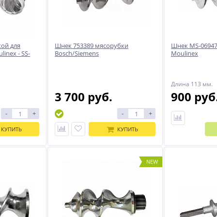
кой для
Шнек 753389 мясорубки
Шнек MS-06947
inex - SS-
Bosch/Siemens
Moulinex
Длина 113 мм.
3 700 руб.
900 руб
-
+
-
+
КУПИТЬ
КУПИТЬ
NEW