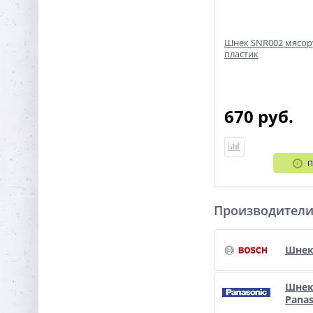
Шнек SNR002 мясор
пластик
670 руб.
П
Производител
Шнек
Шне
Panas