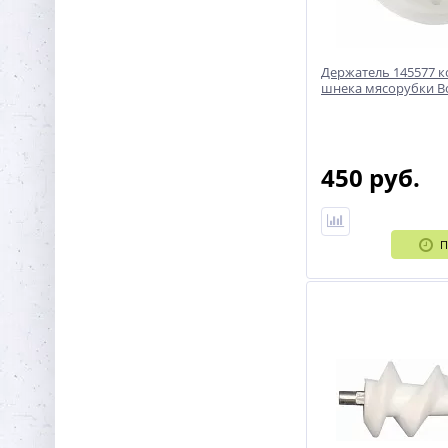
Держатель 145577 к
шнека мясорубки B
450 руб.
П