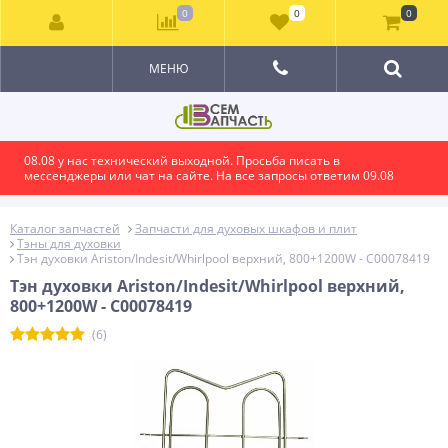
0
0
0
МЕНЮ
08.08 у нас технический выходной. Просьба писать в
мессенджеры или чат на сайте. На все запросы ответим 09.08
Каталог запчастей
Запчасти для духовых шкафов и плит
Тэны для духовки
Тэн духовки Ariston/Indesit/Whirlpool верхний, 800+1200W - C00078419
Тэн духовки Ariston/Indesit/Whirlpool верхний,
800+1200W - C00078419
(6)