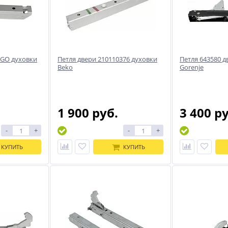
3GO духовки
Петля двери 210110376 духовки
Петля 643580 д
Beko
Gorenje
1 900 руб.
3 400 р
-
+
-
+
КУПИТЬ
КУПИТЬ