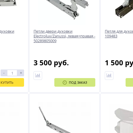
 духовки
Петли двери духовки
Петля для духов
Electrolux/Zanussi, левая+правая -
109483
50289805009
3 500 руб.
1 500 р
-
+
КУПИТЬ
ПОД ЗАКАЗ