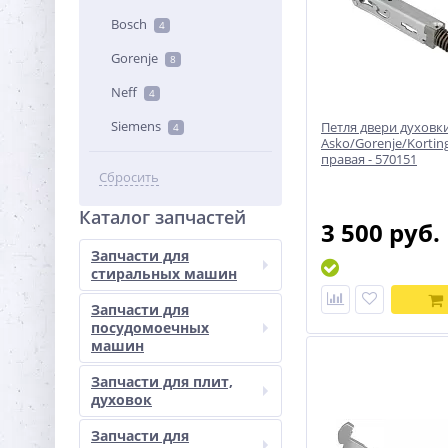
Bosch
4
Gorenje
8
Neff
4
Siemens
Петля двери духовк
4
Asko/Gorenje/Korting
правая - 570151
Сбросить
Каталог запчастей
3 500 руб.
Запчасти для
стиральных машин
Запчасти для
посудомоечных
машин
Запчасти для плит,
духовок
Запчасти для