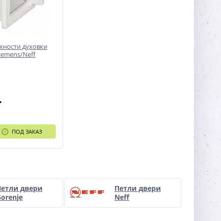
хности духовки
iemens/Neff
.
ПОД ЗАКАЗ
Петли двери
Петли двери
orenje
Neff