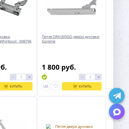
уховки
Петля DRH305GO двери духовки
/Whirlpool - 098796
Gorenje
уб.
1 800 руб.
-
+
-
+
КУПИТЬ
КУПИТЬ