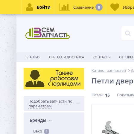
Войти
0
Сравнение
Избр
ГЛАВНАЯ
ОПЛАТА И ДОСТАВКА
КОНТАКТЫ
ОТЗЫВЫ
Каталог запчастей
З
Петли двер
Петли:
15
Показыв
Подобрать запчасти по
параметрам
Бренды
Beko
1