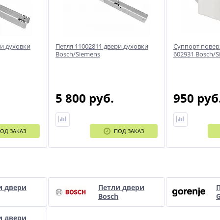
ри духовки
Петля 11002811 двери духовки
Суппорт повер
Bosch/Siemens
602931 Bosch/S
5 800 руб.
950 руб
ОД ЗАКАЗ
ПОД ЗАКАЗ
и
и двери
Петли двери
Bosch
G
и двери