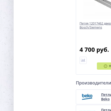
Петля 12017462 две
Bosch/Siemens
4 700 руб.
П
Производител
Петл
Beko
Петл