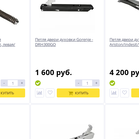
и
Петля двери духовки Gorenje -
Петля двери д
, левая/
DRH300GO
Ariston/Indesit
1 600 руб.
4 200 р
-
+
-
+
КУПИТЬ
КУПИТЬ