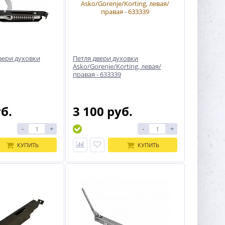
вери духовки
Петля двери духовки
Asko/Gorenje/Korting, левая/
правая - 633339
уб.
3 100 руб.
-
+
-
+
КУПИТЬ
КУПИТЬ