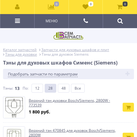
0
0
0
МЕНЮ
Каталог запчастей
Запчасти для духовых шкафов и плит
Тэны для духовки
Тэны для духовок Siemens
Тэны для духовых шкафов Сименс (Siemens)
Подобрать запчасти по параметрам
13
Тэны:
По
:
12
28
48
Все
Верхний тэн духовки Bosch/Siemens, 2800W -
773539
1 800 руб.
Верхний тэн 470845 для духовок Bosch/Siemens,
2800W