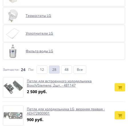
Термостаты LG
Уплотнители LG
Фильтр воды LG
24
Запчасти:
По
:
12
28
48
Все
Петли для встроенного холодильника
Bosch/Siemens, 2шт. - 481147
2 500 руб.
Петля для холодильника LG, верхняя правая -
AEH72800901
900 руб.