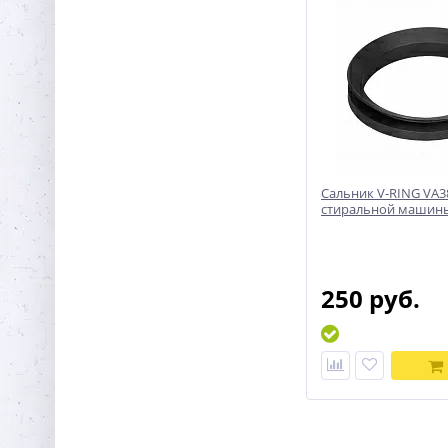
Сальник V-RING VA3
стиральной машин
250 руб.