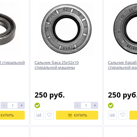
2 стиральной
Сальник бака 25x52x10
Сальник бараб
стиральной машины
стиральной м
250 руб.
250 руб
-
+
-
+
КУПИТЬ
КУПИТЬ