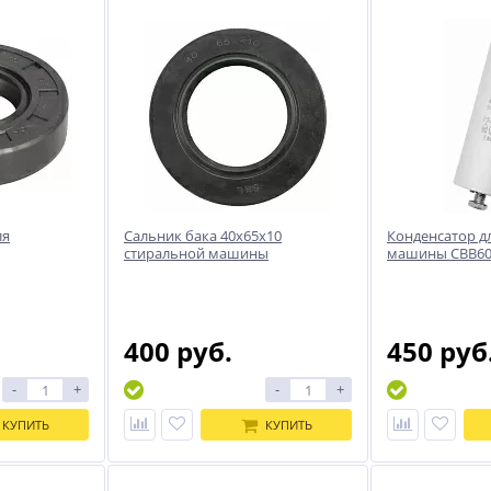
ля
Сальник бака 40x65x10
Конденсатор д
стиральной машины
машины СВВ60
400 руб.
450 руб
-
+
-
+
КУПИТЬ
КУПИТЬ