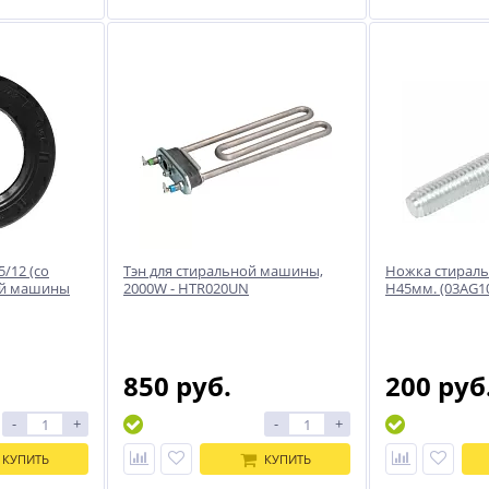
5/12 (со
Тэн для стиральной машины,
Ножка стирал
ой машины
2000W - HTR020UN
H45мм. (03AG1
850 руб.
200 руб
-
+
-
+
КУПИТЬ
КУПИТЬ