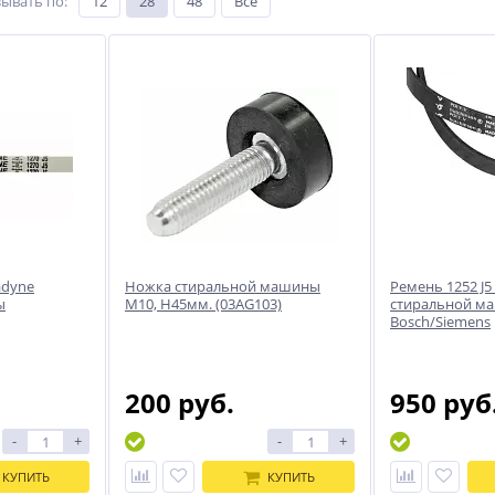
зывать по
:
12
28
48
Все
adyne
Ножка стиральной машины
Ремень 1252 J5
ы
M10, H45мм. (03AG103)
стиральной м
Bosch/Siemens
200 руб.
950 руб
-
+
-
+
КУПИТЬ
КУПИТЬ