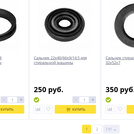
8
Сальник 22x40/66x9/14.5 для
Сальник стира
ы
стиральной машины
32x52x7
250 руб.
350 руб
-
+
-
+
КУПИТЬ
КУПИТЬ
1
2
Ctrl →