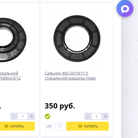
тиральной
Сальник 40x72x10/11.5
x84x9.5/12
стиральной машины Haier
.
350 руб.
-
+
-
+
КУПИТЬ
КУПИТЬ