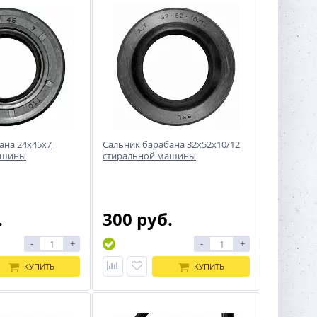
ана 24x45x7
Сальник барабана 32x52x10/12
ашины
стиральной машины
.
300 руб.
-
+
-
+
КУПИТЬ
КУПИТЬ