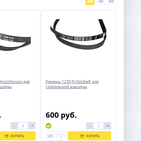
 Hutchinson для
Ремень 1270 J5 Optibelt для
ашины
стиральной машины
.
600 руб.
-
+
-
+
КУПИТЬ
КУПИТЬ