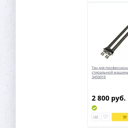
Тэн для профессио
стиральной машины
3450016
2 800 руб.