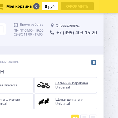
0
Моя корзина
0
ОФОРМИТЬ
руб.
Время работы:
Определение...
ПН-ПТ 09:00 - 19:00
+7 (499) 403-15-20
СБ-ВС 11:00 - 17:00
льных машин
ин
Сальники барабана
и Universal
Universal
ги сливные
Щетки двигателя
ersal
Universal