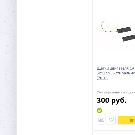
Щетки двигателя C
5x12.5x36 стираль
(2шт.)
Универсальные щетк
стиральной машины
300 руб.