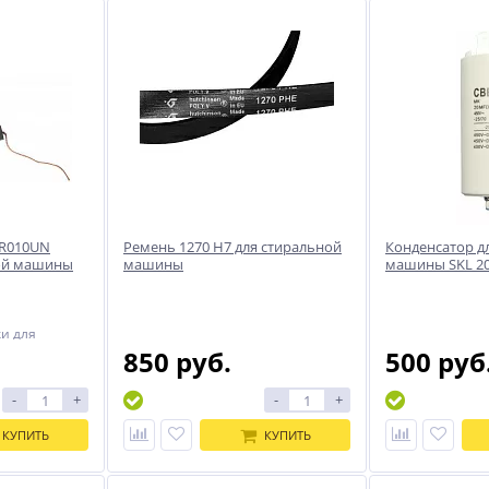
AR010UN
Ремень 1270 H7 для стиральной
Конденсатор д
ной машины
машины
машины SKL 2
и для
850 руб.
500 руб
-
+
-
+
КУПИТЬ
КУПИТЬ