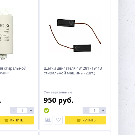
ля стиральной
Щетки двигателя 481281719413
0МкФ
стиральной машины (2шт.)
Универсальные
.
950 руб.
-
+
-
+
КУПИТЬ
КУПИТЬ