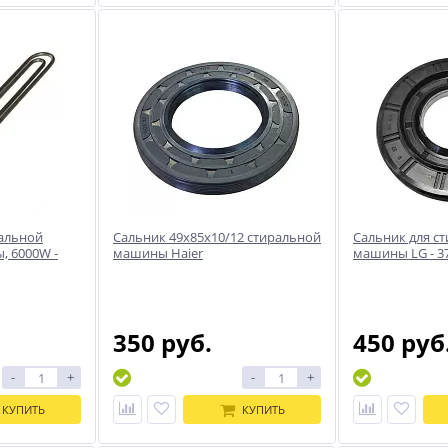
нальной
Сальник 49x85x10/12 стиральной
Сальник для с
, 6000W -
машины Haier
машины LG - 37
350 руб.
450 руб
-
+
-
+
КУПИТЬ
КУПИТЬ