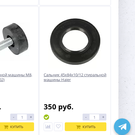
ьной машины M8,
Сальник 45x84x10/12 стиральной
02)
машины Haier
.
350 руб.
-
+
-
+
КУПИТЬ
КУПИТЬ