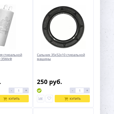
ля стиральной
Сальник 35x52x10 стиральной
 35МкФ
машины
.
250 руб.
-
+
-
+
КУПИТЬ
КУПИТЬ