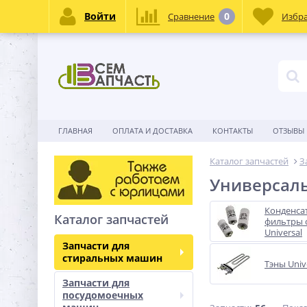
Войти
0
Сравнение
Избр
ГЛАВНАЯ
ОПЛАТА И ДОСТАВКА
КОНТАКТЫ
ОТЗЫВЫ
Каталог запчастей
З
Универсаль
Конденса
Каталог запчастей
фильтры 
Universal
Запчасти для
стиральных машин
Тэны Univ
Запчасти для
посудомоечных