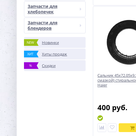
Запчасти для
хлебопечек
Запчасти для
блендеров
Новинки
NEW
Хиты продаж
ХИТ
Скидки
%
Сальник 45x72.05x9.
смазкой) стиральн
Haier
400 руб.