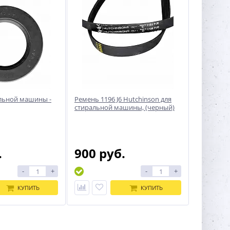
льной машины -
Ремень 1196 J6 Hutchinson для
стиральной машины, (черный)
.
900 руб.
-
+
-
+
КУПИТЬ
КУПИТЬ