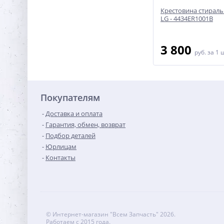
 машины
Крестовина стиральной машины
Крестовина стирал
Ardo - COD024
LG - 4434ER1001B
2 400
3 800
руб.
за 1 шт
руб.
за 1 
Покупателям
Доставка и оплата
Гарантия, обмен, возврат
Подбор деталей
Юрлицам
Контакты
© Интернет-магазин "Всем Запчасть" 2026.
Работаем с 2015 года.