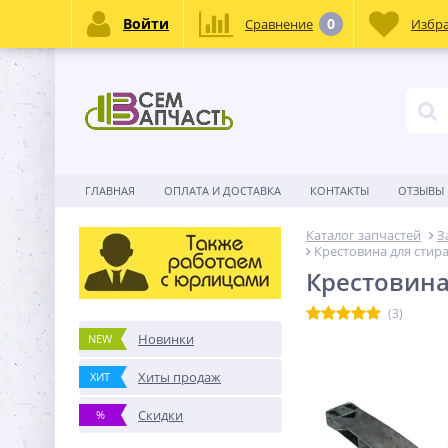
Войти
0
Сравнение
Избр
ГЛАВНАЯ
ОПЛАТА И ДОСТАВКА
КОНТАКТЫ
ОТЗЫВЫ
Каталог запчастей
З
Крестовина для стир
Крестовина
(3)
Новинки
NEW
Хиты продаж
ХИТ
Скидки
%