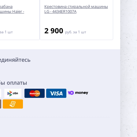
рабана
Крестовина стиральной машины
Крестови
шины Haier -
LG - 4434ER1007A
Bosch/Sie
2 900
2 20
за 1 шт
руб.
за 1 шт
единяйтесь
бы оплаты