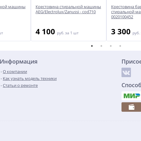
ьной машины
Крестовина стиральной машины
Крестовина ба
AEG/Electrolux/Zanussi - cod710
стиральной ма
0020100452
4 100
3 300
шт
руб.
за 1 шт
руб.
Информация
Присо
О компании
Как узнать модель техники
Спосо
Статьи о ремонте