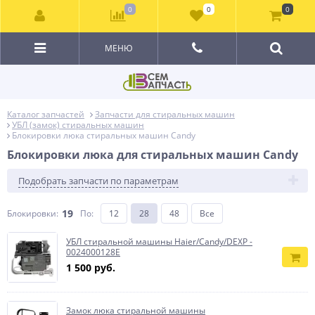
0
0
0
МЕНЮ
Каталог запчастей
Запчасти для стиральных машин
УБЛ (замок) стиральных машин
Блокировки люка стиральных машин Candy
Блокировки люка для стиральных машин Candy
Подобрать запчасти по параметрам
19
Блокировки:
По
:
12
28
48
Все
УБЛ стиральной машины Haier/Candy/DEXP -
0024000128E
1 500 руб.
Замок люка стиральной машины