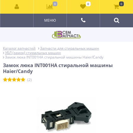
0
0
0
МЕНЮ
Каталог запчастей
Запчасти для стиральных машин
УБЛ (замок) стиральных машин
Замок люка INT001HA стиральной машины Haier/Candy
Замок люка INT001HA стиральной машины
Haier/Candy
(2)