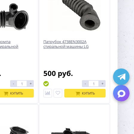
помпа
Патрубок 4738EN3002A
тиральной
стиральной машины LG
.
500 руб.
-
+
-
+
КУПИТЬ
КУПИТЬ