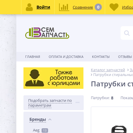
Войти
0
Сравнение
Избр
ГЛАВНАЯ
ОПЛАТА И ДОСТАВКА
КОНТАКТЫ
ОТЗЫВЫ
Каталог запчастей
З
Патрубки стиральны
Патрубки 
Патрубки:
8
Показ
Подобрать запчасти по
параметрам
Бренды
Aeg
13