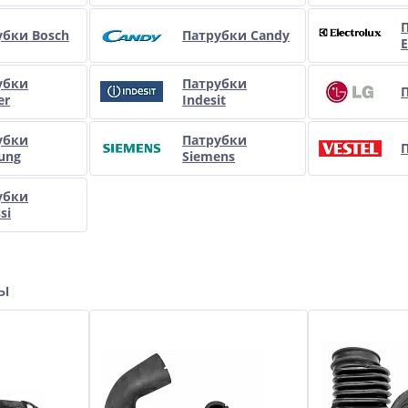
убки Bosch
Патрубки Candy
E
убки
Патрубки
er
Indesit
убки
Патрубки
П
ung
Siemens
убки
si
ры