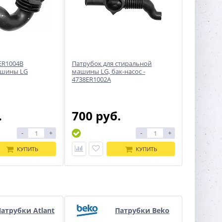
ER1004B
Патрубок для стиральной
ашины LG
машины LG, бак-насос -
4738ER1002A
.
700 руб.
-
+
-
+
КУПИТЬ
КУПИТЬ
атрубки Atlant
Патрубки Beko