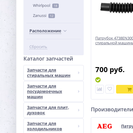
Whirlpool
18
Zanussi
12
Расположение
Патрубок 4738EN30
стиральной машин
Сбросить
Каталог запчастей
700 руб.
Запчасти для
стиральных машин
Запчасти для
посудомоечных
машин
Запчасти для плит,
Производител
духовок
Запчасти для
Патр
холодильников