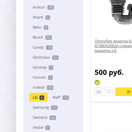
Ariston
18
Atlant
2
Beko
8
Bosch
15
Патрубок дозатор-б
4738EN2002A стира
Candy
10
машины LG
Electrolux
12
Gorenje
7
500 руб.
Hoover
1
Indesit
18
LG
Neff
8
14
Samsung
11
Siemens
15
Vestel
1