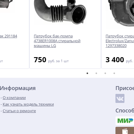
ак 291184
Патрубок бак-помпа
Патрубок сти
4738ER1008A стиральной
Electrolux/Zanu
машины LG
1297338020
750
3 400
шт
руб.
за 1 шт
руб.
Информация
Присо
О компании
Как узнать модель техники
Спосо
Статьи о ремонте