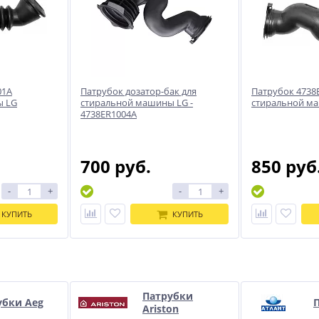
01A
Патрубок дозатор-бак для
Патрубок 4738
ы LG
стиральной машины LG -
стиральной м
4738ER1004A
700 руб.
850 руб
-
+
-
+
КУПИТЬ
КУПИТЬ
и
Патрубки
убки Aeg
П
Ariston