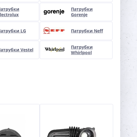
Патрубки
Патрубки
lectrolux
Gorenje
Патрубки LG
Патрубки Neff
Патрубки
атрубки Vestel
Whirlpool