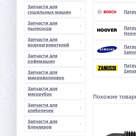
Запчасти для
Патр
сушильных машин
Запчасти для
Патр
пылесосов
Hoov
Запчасти для
водонагревателей
Патр
Sams
Запчасти для
кофемашин
Патр
Zanus
Запчасти для
микроволновок
Запчасти для
мясорубок
Похожие това
Запчасти для
хлебопечек
Запчасти для
блендеров