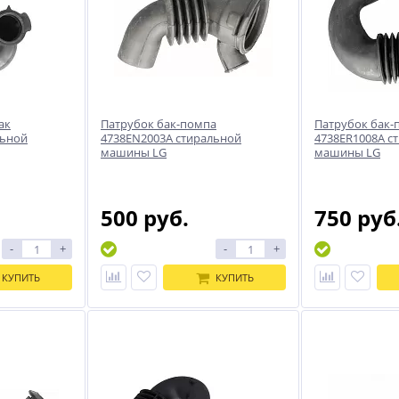
ак
Патрубок бак-помпа
Патрубок бак-
льной
4738EN2003A стиральной
4738ER1008A с
машины LG
машины LG
500 руб.
750 руб
-
+
-
+
КУПИТЬ
КУПИТЬ