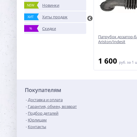
Новинки
NEW
Хиты продаж
ХИТ
Скидки
%
Патрубок 704793 бак-помпа
Патрубок дозатор-б
стиральной машины
Ariston/Indesit
Bosch/Siemens
950
1 600
руб.
за 1 шт
руб.
за 1 
Покупателям
Доставка и оплата
Гарантия, обмен, возврат
Подбор деталей
Юрлицам
Контакты