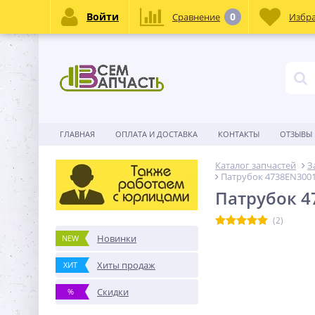
Войти
0
Сравнение
Избр
ГЛАВНАЯ
ОПЛАТА И ДОСТАВКА
КОНТАКТЫ
ОТЗЫВЫ
Каталог запчастей
З
Патрубок 4738EN300
Патрубок 4
(2)
Новинки
NEW
Хиты продаж
ХИТ
Скидки
%