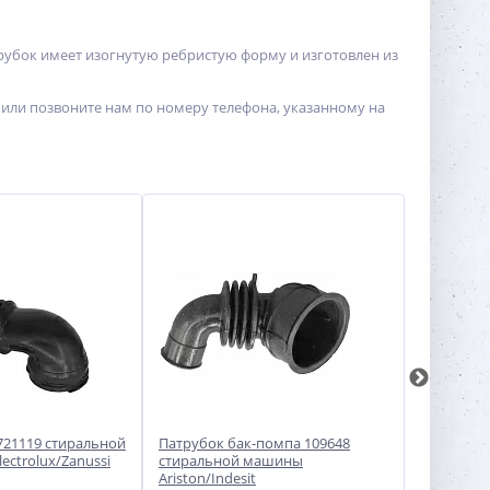
убок имеет изогнутую ребристую форму и изготовлен из
или позвоните нам по номеру телефона, указанному на
721119 стиральной
Патрубок бак-помпа 109648
Патрубок 
ctrolux/Zanussi
стиральной машины
машины B
Ariston/Indesit