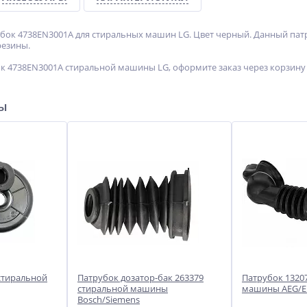
ок 4738EN3001A для стиральных машин LG. Цвет черный. Данный патр
резины.
к 4738EN3001A стиральной машины LG, оформите заказ через корзину 
ры
стиральной
Патрубок дозатор-бак 263379
Патрубок 1320
стиральной машины
машины AEG/Ele
Bosch/Siemens