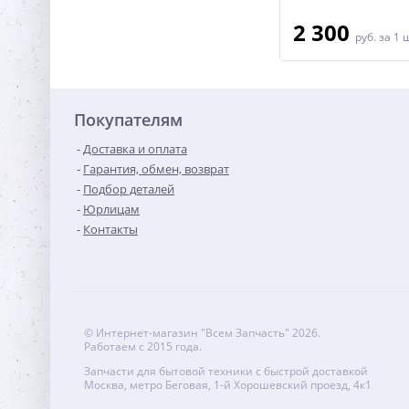
5 100
2 300
руб.
за 1 шт
руб.
за 1 
Покупателям
Доставка и оплата
Гарантия, обмен, возврат
Подбор деталей
Юрлицам
Контакты
© Интернет-магазин "Всем Запчасть" 2026.
Работаем с 2015 года.
Запчасти для бытовой техники с быстрой доставкой
Москва, метро Беговая, 1-й Хорошевский проезд, 4к1