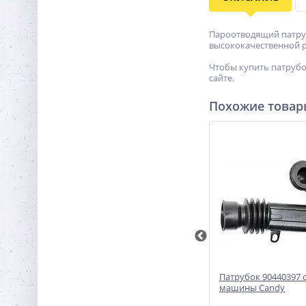
Пароотводящий патруб
высококачественной 
Чтобы купить патрубо
сайте.
Похожие това
Патрубок бак-сушка 088686
Патрубок 90440397 
msung
стиральной машины
машины Candy
Bosch/Siemens