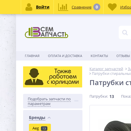
Войти
0
Сравнение
Избр
ГЛАВНАЯ
ОПЛАТА И ДОСТАВКА
КОНТАКТЫ
ОТЗЫВЫ
Каталог запчастей
З
Патрубки стиральны
Патрубки с
Патрубки:
13
Пока
Подобрать запчасти по
параметрам
Бренды
Aeg
13