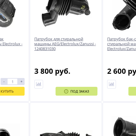
ак
Патрубок для стиральной
Патрубок бак-с
Electrolux -
машины AEG/Electrolux/Zanussi -
стиральной м
1240831030
Electrolux/Zanu
3 800 руб.
2 600 р
-
+
КУПИТЬ
ПОД ЗАКАЗ