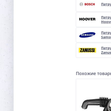
Патр
Патр
Hoov
Патр
Sams
Патр
Zanus
Похожие това