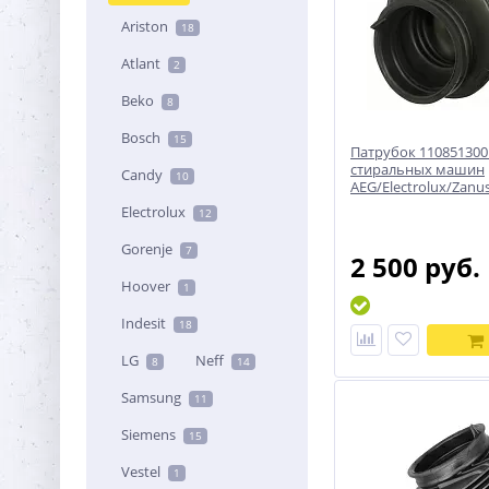
Ariston
18
Atlant
2
Beko
8
Bosch
15
Патрубок 110851300
стиральных машин
Candy
10
AEG/Electrolux/Zanus
Electrolux
12
Gorenje
7
2 500 руб.
Hoover
1
Indesit
18
LG
Neff
8
14
Samsung
11
Siemens
15
Vestel
1