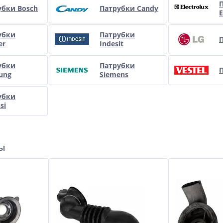
убки Bosch
Патрубки Candy
E
убки
Патрубки
er
Indesit
убки
Патрубки
П
ung
Siemens
убки
si
ры