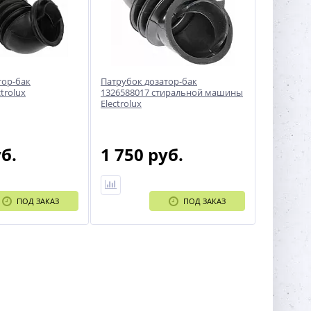
тор-бак
Патрубок дозатор-бак
trolux
1326588017 стиральной машины
Electrolux
уб.
1 750 руб.
ПОД ЗАКАЗ
ПОД ЗАКАЗ