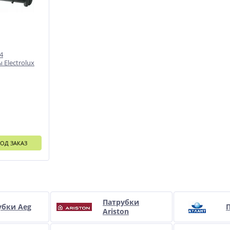
4
Electrolux
ОД ЗАКАЗ
и
Патрубки
убки Aeg
П
Ariston