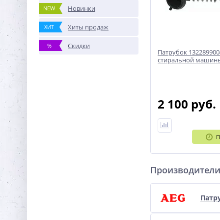
Новинки
NEW
Хиты продаж
ХИТ
Скидки
%
Патрубок 132289900
стиральной машины 
2 100 руб.
П
Производител
Патр