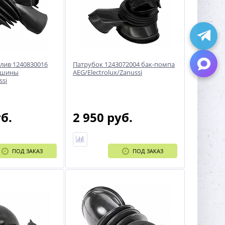
лив 1240830016
Патрубок 1243072004 бак-помпа
ашины
AEG/Electrolux/Zanussi
ssi
уб.
2 950 руб.
ПОД ЗАКАЗ
ПОД ЗАКАЗ