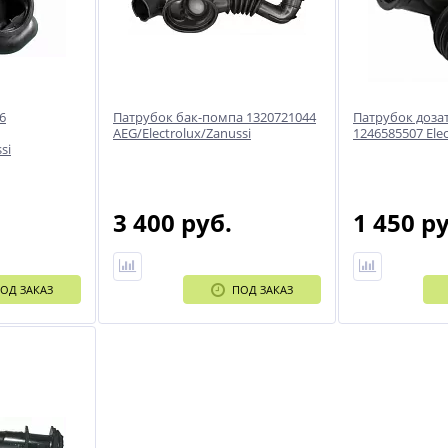
6
Патрубок бак-помпа 1320721044
Патрубок доза
AEG/Electrolux/Zanussi
1246585507 Elec
si
3 400 руб.
1 450 р
ОД ЗАКАЗ
ПОД ЗАКАЗ