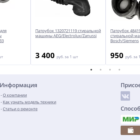
 для
Патрубок 1320721119 стиральной
Патрубок 4841
ы
машины AEG/Electrolux/Zanussi
стиральной м
33
Bosch/Siemens
3 400
950
шт
руб.
за 1 шт
руб.
за 
Информация
Присо
О компании
Как узнать модель техники
Спосо
Статьи о ремонте