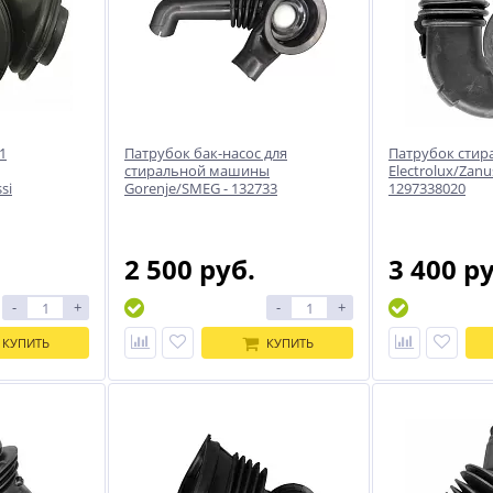
1
Патрубок бак-насос для
Патрубок сти
стиральной машины
Electrolux/Zanu
si
Gorenje/SMEG - 132733
1297338020
2 500 руб.
3 400 р
-
+
-
+
КУПИТЬ
КУПИТЬ