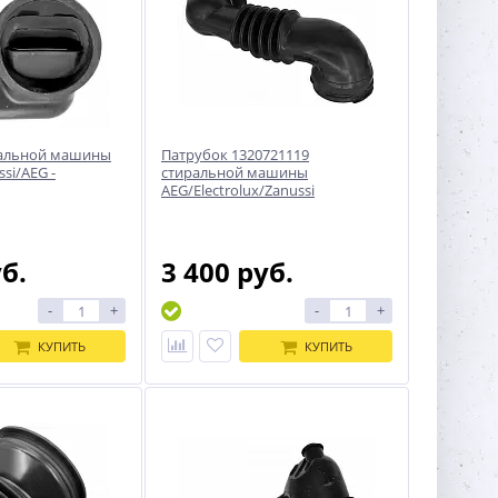
ральной машины
Патрубок 1320721119
ssi/AEG -
стиральной машины
AEG/Electrolux/Zanussi
уб.
3 400 руб.
-
+
-
+
КУПИТЬ
КУПИТЬ