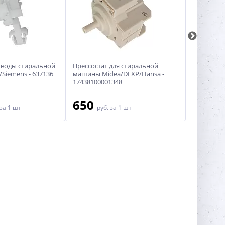
 воды стиральной
Прессостат для стиральной
Датчик ур
Siemens - 637136
машины Midea/DEXP/Hansa -
стиральн
17438100001348
650
800
за 1 шт
руб.
за 1 шт
ру