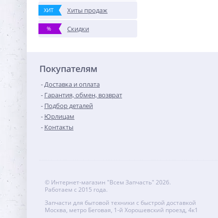
Хиты продаж
ХИТ
Скидки
%
Покупателям
Доставка и оплата
Гарантия, обмен, возврат
Подбор деталей
Юрлицам
Контакты
© Интернет-магазин "Всем Запчасть" 2026.
Работаем с 2015 года.
Запчасти для бытовой техники с быстрой доставкой
Москва, метро Беговая, 1-й Хорошевский проезд, 4к1