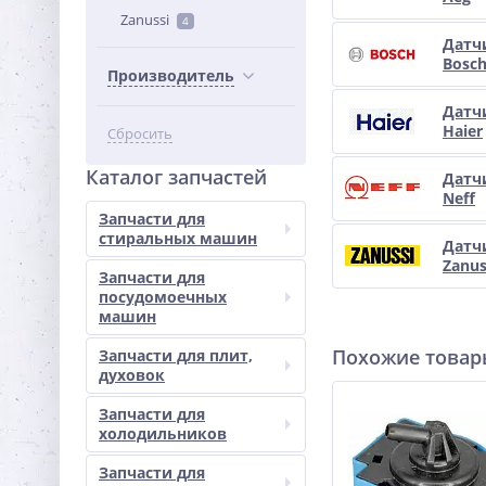
Zanussi
4
Датч
Bosc
Производитель
Датч
Haier
Сбросить
Каталог запчастей
Датч
Neff
Запчасти для
стиральных машин
Датч
Zanus
Запчасти для
посудомоечных
машин
Похожие това
Запчасти для плит,
духовок
Запчасти для
холодильников
Запчасти для