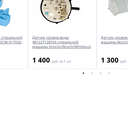
ы стиральной
Датчик уровня воды
Датчик уровня
DC96-01703G
481227128554 стиральной
машины Bosch/
машины Ariston/Bosch/Whirlpool
1 400
1 300
руб.
за 1 шт
руб.