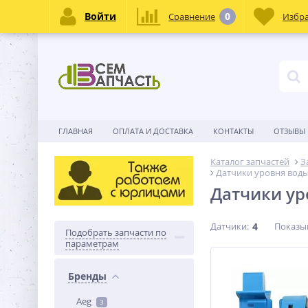
Войти
0
Сравнение
Избр
ГЛАВНАЯ
ОПЛАТА И ДОСТАВКА
КОНТАКТЫ
ОТЗЫВЫ
Каталог запчастей
З
Датчики уровня воды
Датчики ур
Датчики:
4
Показы
Подобрать запчасти по
параметрам
Бренды
Aeg
3