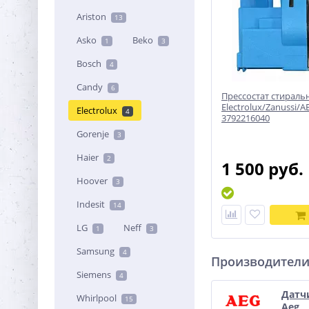
Ariston
13
Asko
Beko
1
3
Bosch
4
Candy
6
Прессостат стирал
Electrolux/Zanussi/AE
Electrolux
4
3792216040
Gorenje
3
Haier
2
1 500 руб.
Hoover
3
Indesit
14
LG
Neff
1
3
Samsung
4
Производител
Siemens
4
Датч
Whirlpool
15
Aeg