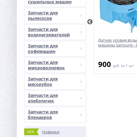
сушильных машин
Запчасти для
пылесосов
Запчасти для
водонагревателей
ральной
Датчик уровня воды 6601ER1006A
Датчик уровня вод
для стиральных машин LG
машины Samsung - 
Запчасти для
кофемашин
750
900
Запчасти для
руб.
за 1 шт
руб.
за 1 шт
микроволновок
Запчасти для
мясорубок
Запчасти для
хлебопечек
Запчасти для
блендеров
Новинки
NEW