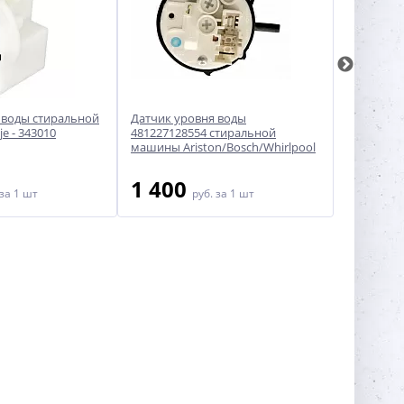
 воды стиральной
Датчик уровня воды
Датчик у
e - 343010
481227128554 стиральной
машины S
машины Ariston/Bosch/Whirlpool
1 400
900
за 1 шт
руб.
за 1 шт
ру