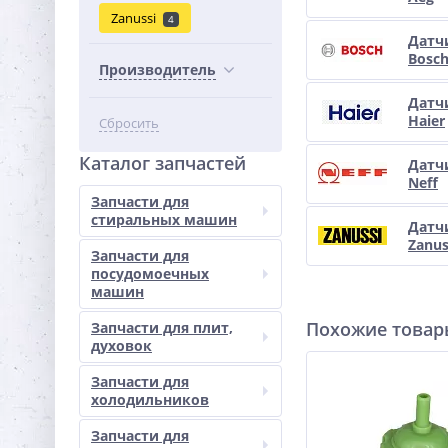
Zanussi
4
Датч
Bosc
Производитель
Датч
Haier
Сбросить
Каталог запчастей
Датч
Neff
Запчасти для
стиральных машин
Датч
Zanus
Запчасти для
посудомоечных
машин
Похожие това
Запчасти для плит,
духовок
Запчасти для
холодильников
Запчасти для