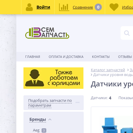
Войти
0
Сравнение
Избр
ГЛАВНАЯ
ОПЛАТА И ДОСТАВКА
КОНТАКТЫ
ОТЗЫВЫ
Каталог запчастей
З
Датчики уровня воды
Датчики ур
Датчики:
4
Показы
Подобрать запчасти по
параметрам
Бренды
Aeg
3