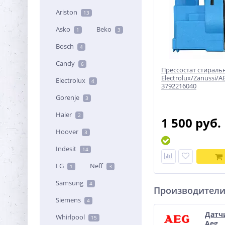
Ariston
13
Asko
Beko
1
3
Bosch
4
Candy
6
Прессостат стирал
Electrolux/Zanussi/AE
Electrolux
4
3792216040
Gorenje
3
Haier
2
1 500 руб.
Hoover
3
Indesit
14
LG
Neff
1
3
Samsung
4
Производител
Siemens
4
Датч
Whirlpool
15
Aeg