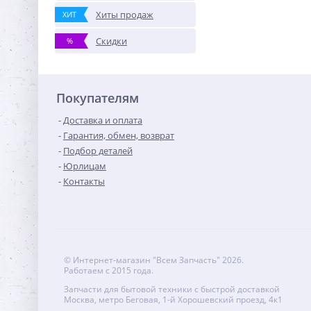
Хиты продаж
ХИТ
Скидки
%
Покупателям
Доставка и оплата
Гарантия, обмен, возврат
Подбор деталей
Юрлицам
Контакты
© Интернет-магазин "Всем Запчасть" 2026.
Работаем с 2015 года.
Запчасти для бытовой техники с быстрой доставкой
Москва, метро Беговая, 1-й Хорошевский проезд, 4к1