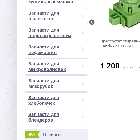
сушильных машин
Запчасти для
пылесосов
Запчасти для
водонагревателей
1ER1006A
Прессостат стиральной машины
Прессостат стирал
G
Electrolux/Zanussi/AEG -
Candy - 41042893
Запчасти для
3792216040
кофемашин
1 500
1 200
Запчасти для
руб.
за 1 шт
руб.
за 1 
микроволновок
Запчасти для
мясорубок
Запчасти для
хлебопечек
Запчасти для
блендеров
Новинки
NEW