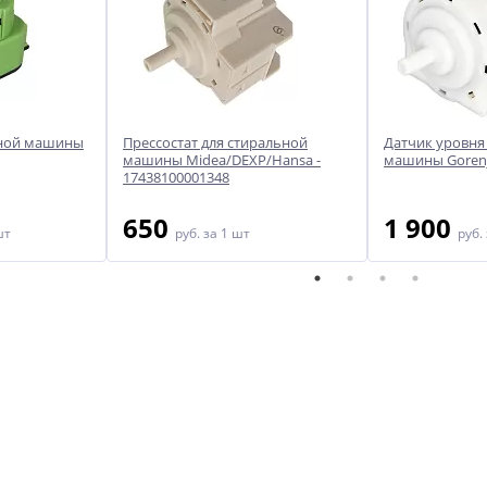
ьной машины
Прессостат для стиральной
Датчик уровня
машины Midea/DEXP/Hansa -
машины Gorenj
17438100001348
650
1 900
шт
руб.
за 1 шт
руб.