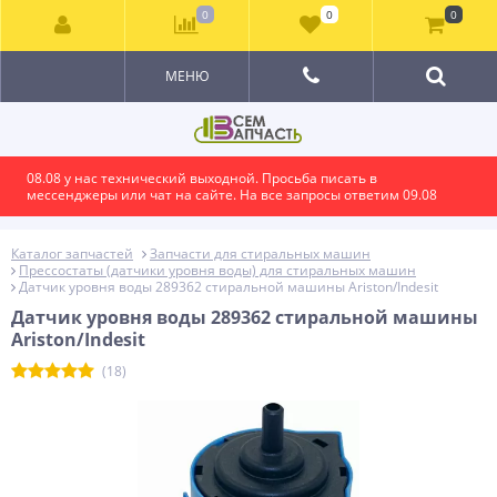
0
0
0
МЕНЮ
08.08 у нас технический выходной. Просьба писать в
мессенджеры или чат на сайте. На все запросы ответим 09.08
Каталог запчастей
Запчасти для стиральных машин
Прессостаты (датчики уровня воды) для стиральных машин
Датчик уровня воды 289362 стиральной машины Ariston/Indesit
Датчик уровня воды 289362 стиральной машины
Ariston/Indesit
(18)