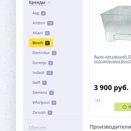
Бренды
Aeg
2
Ariston
16
Atlant
3
Bosch
1
Electrolux
3
Ящик для овощей 3
холодильника Bosc
Gorenje
2
Indesit
16
Neff
1
3 900 руб.
Siemens
1
Whirlpool
7
П
Zanussi
1
Производител
Сбросить