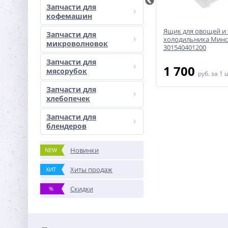
Запчасти для
кофемашин
еления
Крышка емкости для льда 857067
Ящик для овощей и
Запчасти для
37124
Ariston/Indesit
холодильника Минск
микроволновок
301540401200
Запчасти для
150
1 700
мясорубок
руб.
за 1 шт
руб.
за 1 
Запчасти для
хлебопечек
Запчасти для
блендеров
Новинки
NEW
Хиты продаж
ХИТ
Скидки
%