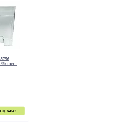
55756
h/Siemens
ОД ЗАКАЗ
и