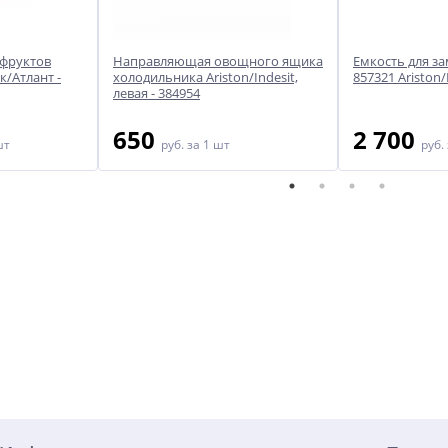
 фруктов
Направляющая овощного ящика
Емкость для з
/Атлант -
холодильника Ariston/Indesit,
857321 Ariston/
левая - 384954
650
2 700
шт
руб.
за 1 шт
руб.