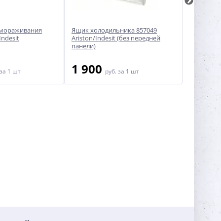
амораживания
Ящик холодильника 857049
Ящик для 
Indesit
Ariston/Indesit (без передней
006083057
панели)
1 900
2 70
за 1 шт
руб.
за 1 шт