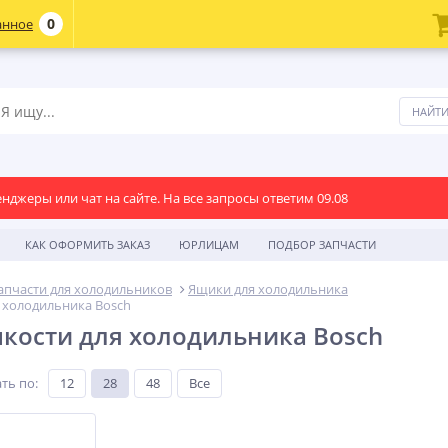
0
анное
енджеры или чат на сайте. На все запросы ответим 09.08
КАК ОФОРМИТЬ ЗАКАЗ
ЮРЛИЦАМ
ПОДБОР ЗАПЧАСТИ
апчасти для холодильников
Ящики для холодильника
 холодильника Bosch
кости для холодильника Bosch
ть по
:
12
28
48
Все