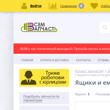
Войти
0
Сравнение
Избр
08.08 у нас технический выходной. Просьба писать в месс
ГЛАВНАЯ
ОПЛАТА И ДОСТАВКА
КОНТАКТЫ
ОТЗЫВЫ
Каталог запчастей
З
Ящики и емкости для
Ящики и ем
Ящики:
1
Показыва
Подобрать запчасти по
параметрам