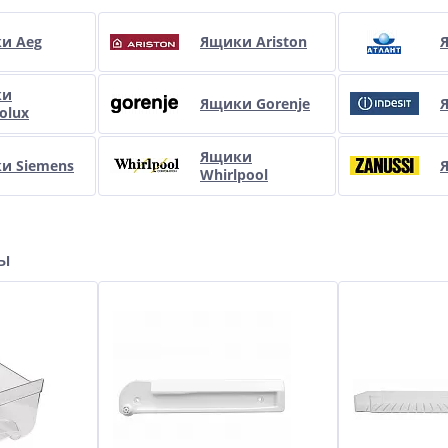
и Aeg
Ящики Ariston
ки
Ящики Gorenje
Я
rolux
Ящики
и Siemens
Whirlpool
ры