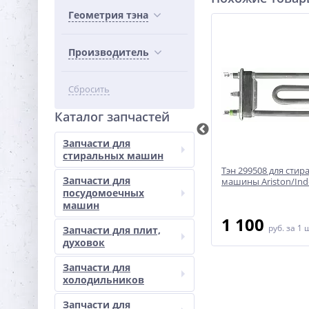
Геометрия тэна
Производитель
Сбросить
Каталог запчастей
Запчасти для
стиральных машин
машины
Тэн HTR001AR стиральной
Тэн 299508 для стир
Запчасти для
машины Ariston/Indesit 1700W
машины Ariston/Ind
посудомоечных
машин
800
1 100
руб.
за 1 шт
руб.
за 1 
Запчасти для плит,
духовок
Запчасти для
холодильников
Запчасти для