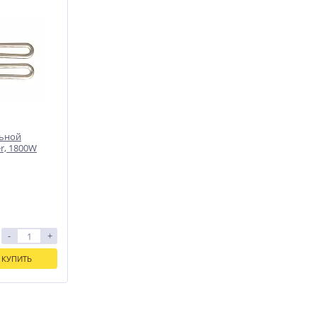
льной
r, 1800W
-
+
КУПИТЬ
и