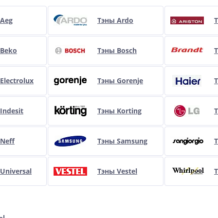
 Aeg
Тэны Ardo
Т
 Beko
Тэны Bosch
Т
Electrolux
Тэны Gorenje
Т
Indesit
Тэны Korting
Neff
Тэны Samsung
Т
Universal
Тэны Vestel
Т
ры