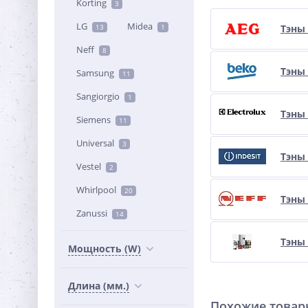
Korting
3
LG
Midea
13
1
Тэны
Neff
8
Тэны
Samsung
11
Sangiorgio
1
Тэны 
Siemens
11
Universal
3
Тэны 
Vestel
2
Whirlpool
20
Тэны 
Zanussi
14
Тэны 
Мощность (W)
Длина (мм.)
Похожие това