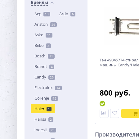
Бренды
Aeg
Ardo
13
6
Ariston
29
Asko
11
Beko
8
Bosch
11
Тэн 49045774 стира
машины Candy/Haie
Brandt
4
Candy
20
Electrolux
14
800 руб.
Gorenje
12
Haier
1
Hansa
2
Indesit
29
Производител