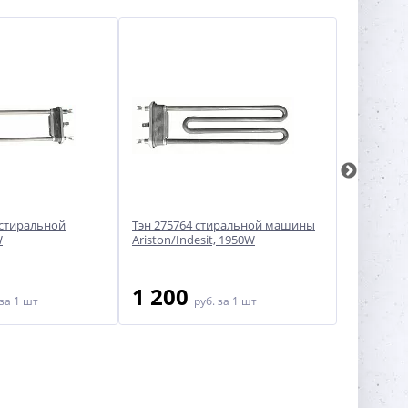
 стиральной
Тэн 275764 стиральной машины
Тэн для 
W
Ariston/Indesit, 1950W
Candy - 4
1 200
1 40
за 1 шт
руб.
за 1 шт