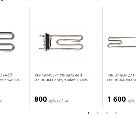
альной
Тэн 49045774 стиральной
Тэн 044934 для
esit 1460W
машины Candy/Haier, 1800W
машины 2000
800
1 600
шт
руб.
за 1 шт
руб.