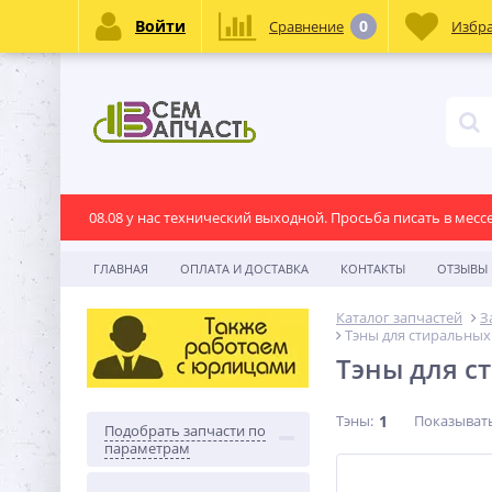
Войти
0
Сравнение
Избр
08.08 у нас технический выходной. Просьба писать в месс
ГЛАВНАЯ
ОПЛАТА И ДОСТАВКА
КОНТАКТЫ
ОТЗЫВЫ
Каталог запчастей
З
Тэны для стиральных
Тэны для с
Тэны:
1
Показыват
Подобрать запчасти по
параметрам