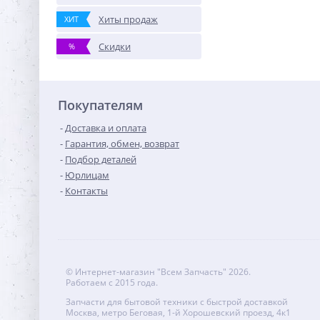
Хиты продаж
ХИТ
Скидки
%
Покупателям
Доставка и оплата
Гарантия, обмен, возврат
Подбор деталей
Юрлицам
Контакты
© Интернет-магазин "Всем Запчасть" 2026.
Работаем с 2015 года.
Запчасти для бытовой техники с быстрой доставкой
Москва, метро Беговая, 1-й Хорошевский проезд, 4к1