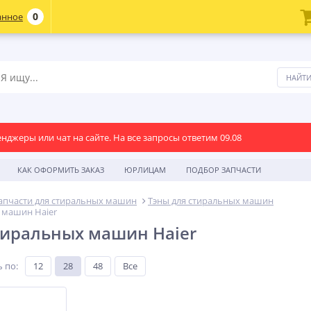
0
анное
енджеры или чат на сайте. На все запросы ответим 09.08
КАК ОФОРМИТЬ ЗАКАЗ
ЮРЛИЦАМ
ПОДБОР ЗАПЧАСТИ
апчасти для стиральных машин
Тэны для стиральных машин
 машин Haier
тиральных машин Haier
ь по
:
12
28
48
Все