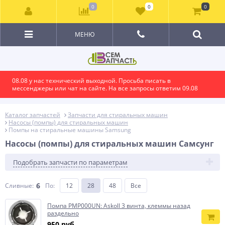
0
0
0
МЕНЮ
08.08 у нас технический выходной. Просьба писать в
мессенджеры или чат на сайте. На все запросы ответим 09.08
Каталог запчастей
Запчасти для стиральных машин
Насосы (помпы) для стиральных машин
Помпы на стиральные машины Samsung
Насосы (помпы) для стиральных машин Самсунг
Подобрать запчасти по параметрам
6
Сливные:
По
:
12
28
48
Все
Помпа PMP000UN: Askoll 3 винта, клеммы назад
раздельно
950 руб.