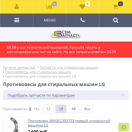
0
0
0
МЕНЮ
08.08 у нас технический выходной. Просьба писать в
мессенджеры или чат на сайте. На все запросы ответим 09.08
Каталог запчастей
Запчасти для стиральных машин
Противовесы для стиральных машин
Противовесы для стиральных машин LG
Противовесы для стиральных машин LG
Подобрать запчасти по параметрам
2
Противовесы:
По
:
12
28
48
Все
Противовес MAG62303703 правый стиральной
машины LG
2 600 руб.