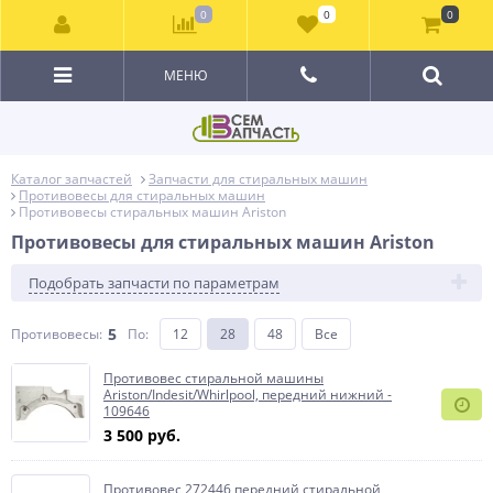
0
0
0
МЕНЮ
Каталог запчастей
Запчасти для стиральных машин
Противовесы для стиральных машин
Противовесы стиральных машин Ariston
Противовесы для стиральных машин Ariston
Подобрать запчасти по параметрам
5
Противовесы:
По
:
12
28
48
Все
Противовеc стиральной машины
Ariston/Indesit/Whirlpool, передний нижний -
109646
3 500 руб.
Противовес 272446 передний стиральной