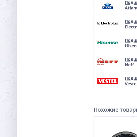
Подш
Atlan
Подш
Elect
Подш
Hisen
Подш
Neff
Подш
Veste
Похожие това