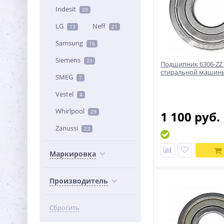
Indesit
20
LG
Neff
13
21
Samsung
16
Siemens
23
Подшипник 6306-ZZ 
стиральной машины
SMEG
7
Vestel
4
Whirlpool
29
1 100 руб.
Zanussi
23
Маркировка
Производитель
Сбросить