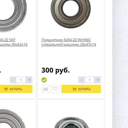
6-ZZ SKF
Подшипник 6204-ZZ WHRBC
ашины 30x62x16
стиральной машины 20x47x14
.
300 руб.
-
+
-
+
КУПИТЬ
КУПИТЬ