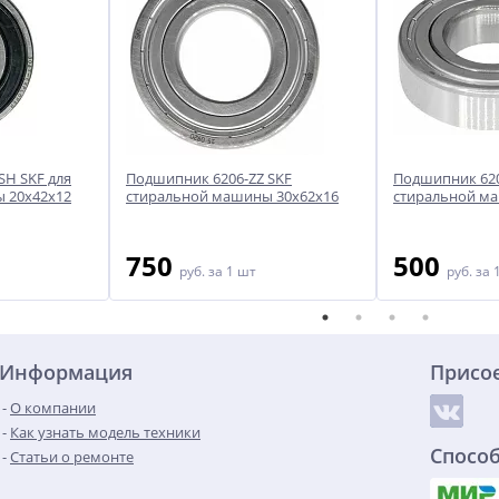
SH SKF для
Подшипник 6206-ZZ SKF
Подшипник 620
 20x42x12
стиральной машины 30x62x16
стиральной м
750
500
руб.
за 1 шт
руб.
за 
Информация
Присо
О компании
Как узнать модель техники
Спосо
Статьи о ремонте