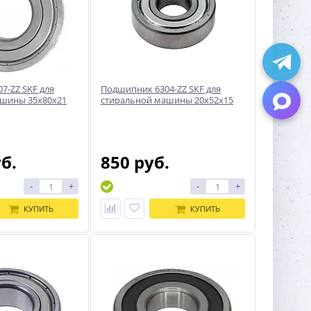
7-ZZ SKF для
Подшипник 6304-ZZ SKF для
ашины 35x80x21
стиральной машины 20x52x15
уб.
850 руб.
-
+
-
+
КУПИТЬ
КУПИТЬ