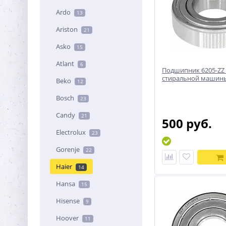
Ardo
13
Ariston
21
Asko
15
Atlant
6
Подшипник 6205-ZZ
стиральной машины
Beko
12
Bosch
23
Candy
21
500 руб.
Electrolux
23
Gorenje
22
Haier
14
Hansa
15
Hisense
9
Hoover
11