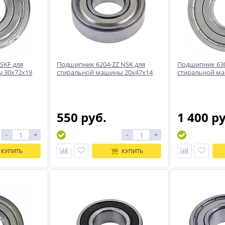
SKF для
Подшипник 6204-ZZ NSK для
Подшипник 630
 30x72x19
стиральной машины 20x47x14
стиральной м
550 руб.
1 400 р
-
+
-
+
КУПИТЬ
КУПИТЬ