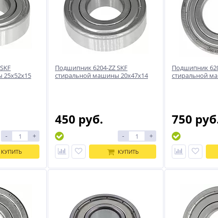
 SKF
Подшипник 6204-ZZ SKF
Подшипник 620
 25x52x15
стиральной машины 20x47x14
стиральной м
450 руб.
750 руб
-
+
-
+
КУПИТЬ
КУПИТЬ