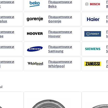
ипники
Подшипники
t
Beko
ипники
Подшипники
rolux
Gorenje
H
ипники
Подшипники
se
Hoover
I
ипники
Подшипники
Samsung
ипники
Подшипники
l
Whirlpool
Z
ры