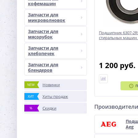
кофемашин
Запчасти для
микроволновок
Запчасти для
Подшипник 6307-2RS
мясорубок
стиральных машин 
Запчасти для
хлебопечек
1 200 руб.
Запчасти для
блендеров
Новинки
NEW
П
Хиты продаж
ХИТ
Производител
Скидки
%
Подш
Aeg