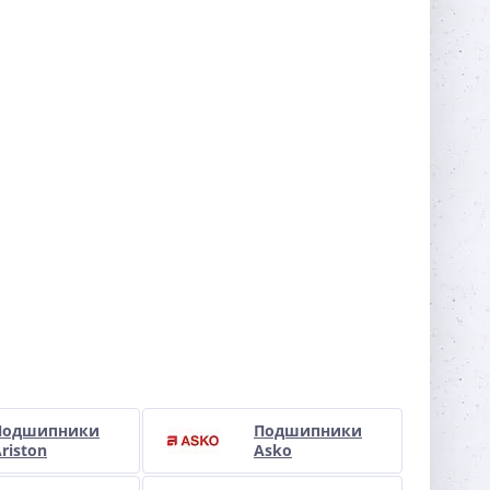
Подшипники
Подшипники
riston
Asko