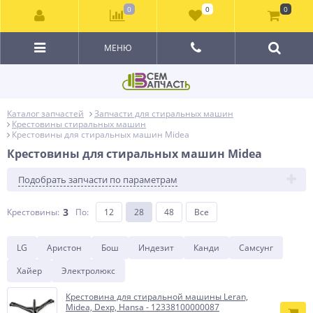
0
0
0
МЕНЮ
Каталог запчастей
Запчасти для стиральных машин
Крестовины стиральных машин
Крестовины для стиральных машин Midea
Крестовины для стиральных машин Midea
Подобрать запчасти по параметрам
3
Крестовины:
По
:
12
28
48
Все
LG
Аристон
Бош
Индезит
Канди
Самсунг
Хайер
Электролюкс
Крестовина для стиральной машины Leran,
Midea, Dexp, Hansa - 12338100000087