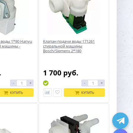
 воды 1*90 Hanyu
Клапан подачи воды 171261
й машины -
стиральной машины
Bosch/Siemens 2*180
.
1 700 руб.
-
+
-
+
КУПИТЬ
КУПИТЬ