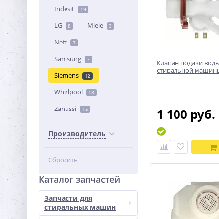
Indesit
19
LG
Miele
8
3
Neff
7
Samsung
5
Клапан подачи воды
стиральной машин
Siemens
12
Whirlpool
18
Zanussi
15
1 100 руб.
Производитель
Сбросить
Каталог запчастей
Запчасти для
стиральных машин