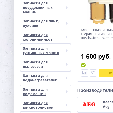
Запчасти для
посудомоечных
машин
Запчасти для плит,
духовок
Клапан подачи воды
стиральной машин
Запчасти для
Bosch/Siemens, 2*18
холодильников
Запчасти для
сушильных машин
1 600 руб.
Запчасти для
пылесосов
Запчасти для
водонагревателей
Запчасти для
Производител
кофемашин
Клап
Запчасти для
Aeg
микроволновок