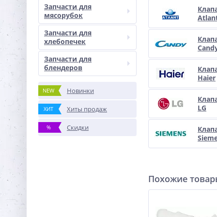
Запчасти для
Клап
мясорубок
Atlan
Запчасти для
Клап
хлебопечек
Cand
Запчасти для
блендеров
Клап
Haier
Новинки
NEW
Клап
LG
Хиты продаж
ХИТ
Скидки
%
Клап
Siem
Похожие това