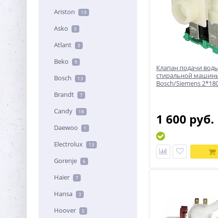
Ariston
19
Asko
5
Atlant
3
Beko
9
Клапан подачи воды
стиральной машин
Bosch
13
Bosch/Siemens 2*18
Brandt
7
Candy
18
1 600 руб.
Daewoo
1
Electrolux
13
Gorenje
6
Haier
7
Hansa
3
Hoover
5