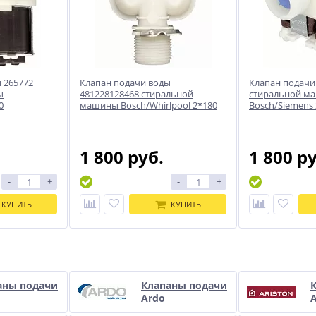
 265772
Клапан подачи воды
Клапан подачи
ы
481228128468 стиральной
стиральной м
0
машины Bosch/Whirlpool 2*180
Bosch/Siemens
1 800 руб.
1 800 р
-
+
-
+
КУПИТЬ
КУПИТЬ
и
аны подачи
Клапаны подачи
Ardo
A