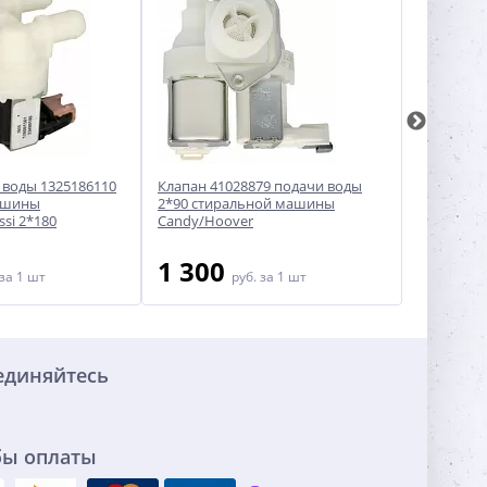
 воды 1325186110
Клапан 41028879 подачи воды
Клапан по
ашины
2*90 стиральной машины
стиральн
ssi 2*180
Candy/Hoover
Bosch/Sie
1 300
2 30
за 1 шт
руб.
за 1 шт
единяйтесь
бы оплаты