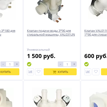
 3*180 для
Клапан подачи воды 3*90 для
Клапан VAL011
ы
стиральной машины, VAL031UN
1*90 для стир
Универсальный
1 500 руб.
600 руб
-
+
-
+
КУПИТЬ
КУПИТЬ