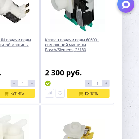
UN подачи воды
Клапан подачи воды 606001
альной машины
стиральной машины
Bosch/Siemens, 2*180
.
2 300 руб.
-
+
-
+
КУПИТЬ
КУПИТЬ