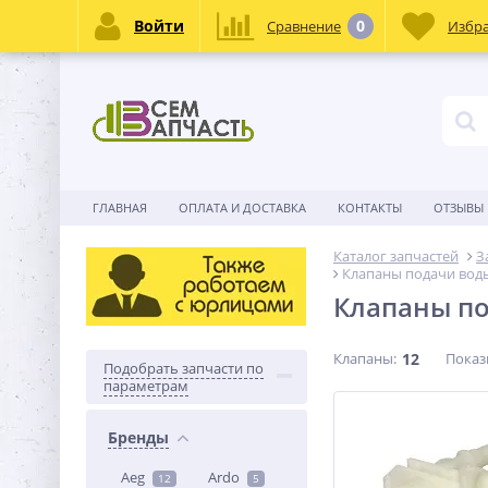
Войти
0
Сравнение
Избр
ГЛАВНАЯ
ОПЛАТА И ДОСТАВКА
КОНТАКТЫ
ОТЗЫВЫ
Каталог запчастей
З
Клапаны подачи вод
Клапаны по
Клапаны:
12
Показ
Подобрать запчасти по
параметрам
Бренды
Aeg
Ardo
12
5