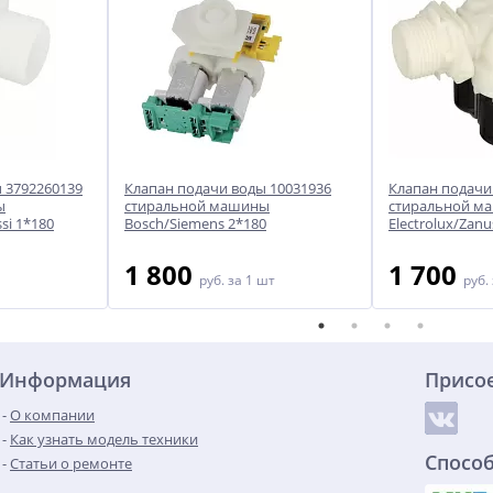
 3792260139
Клапан подачи воды 10031936
Клапан подачи
ы
стиральной машины
стиральной м
si 1*180
Bosch/Siemens 2*180
Electrolux/Zanu
1 800
1 700
руб.
за 1 шт
руб.
Информация
Присо
О компании
Как узнать модель техники
Спосо
Статьи о ремонте