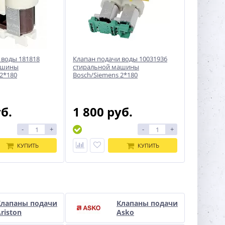
 воды 181818
Клапан подачи воды 10031936
ашины
стиральной машины
 2*180
Bosch/Siemens 2*180
уб.
1 800 руб.
-
+
-
+
КУПИТЬ
КУПИТЬ
Клапаны подачи
Клапаны подачи
riston
Asko