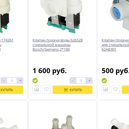
 174261
Клапан подачи воды 626528
Клапан подачи
ы
стиральной машины
для стирально
0
Bosch/Siemens 2*180
62AB301
1 600 руб.
500 руб
-
+
-
+
КУПИТЬ
КУПИТЬ