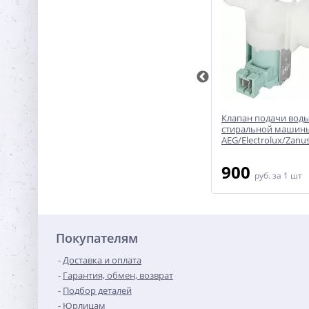
261
Клапан подачи воды 171261
Клапан подачи воды
стиральной машины
стиральной машин
Bosch/Siemens 2*180
AEG/Electrolux/Zanus
1 700
900
руб.
за 1 шт
руб.
за 1 шт
Покупателям
Доставка и оплата
Гарантия, обмен, возврат
Подбор деталей
Юрлицам