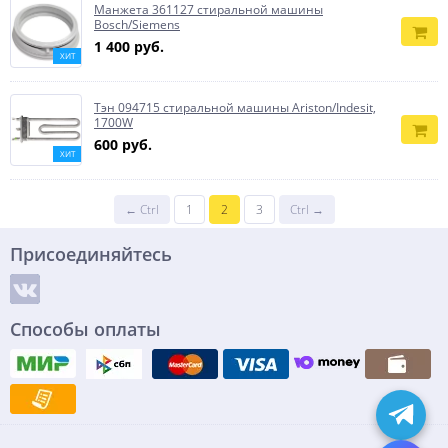
Манжета 361127 стиральной машины
Bosch/Siemens
1 400 руб.
ХИТ
Тэн 094715 стиральной машины Ariston/Indesit,
1700W
600 руб.
ХИТ
← Ctrl
1
2
3
Ctrl →
Присоединяйтесь
Способы оплаты