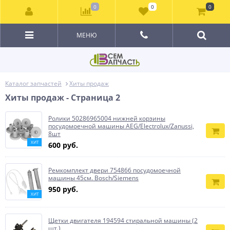
0
0
0
МЕНЮ
Каталог запчастей
Хиты продаж
Хиты продаж - Страница 2
Ролики 50286965004 нижней корзины
посудомоечной машины AEG/Electrolux/Zanussi,
8шт
ХИТ
600 руб.
Ремкомплект двери 754866 посудомоечной
машины 45см. Bosch/Siemens
950 руб.
ХИТ
Щетки двигателя 194594 стиральной машины (2
шт.)