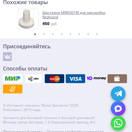
Похожие товары
Шестерня MM0301W для мясорубки
Redmond
450
руб.
Присоединяйтесь
Способы оплаты
© Интернет-магазин "Всем Запчасть" 2026.
Работаем с 2015 года.
Запчасти для бытовой техники с быстрой доставкой
Москва, метро Беговая, 1-й Хорошевский проезд, 4к1
Персональный раздел
Политика конфиденциальности