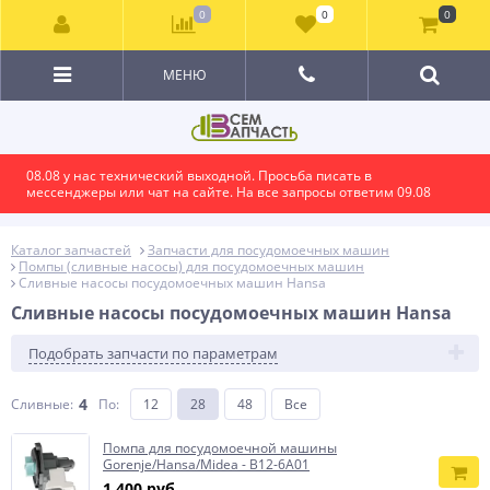
0
0
0
МЕНЮ
08.08 у нас технический выходной. Просьба писать в
мессенджеры или чат на сайте. На все запросы ответим 09.08
Каталог запчастей
Запчасти для посудомоечных машин
Помпы (сливные насосы) для посудомоечных машин
Сливные насосы посудомоечных машин Hansa
Сливные насосы посудомоечных машин Hansa
Подобрать запчасти по параметрам
4
Сливные:
По
:
12
28
48
Все
Помпа для посудомоечной машины
Gorenje/Hansa/Midea - B12-6A01
1 400 руб.