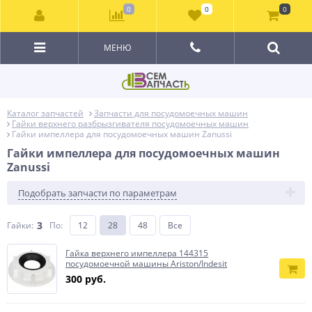
0
0
0
МЕНЮ
Каталог запчастей
Запчасти для посудомоечных машин
Гайки верхнего разбрызгивателя посудомоечных машин
Гайки импеллера для посудомоечных машин Zanussi
Гайки импеллера для посудомоечных машин
Zanussi
Подобрать запчасти по параметрам
3
Гайки:
По
:
12
28
48
Все
Гайка верхнего импеллера 144315
посудомоечной машины Ariston/Indesit
300 руб.