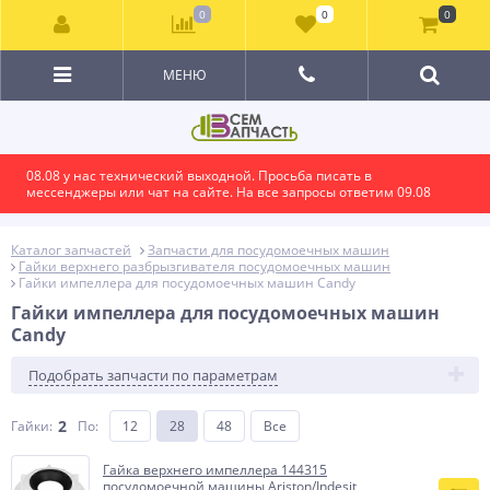
0
0
0
МЕНЮ
08.08 у нас технический выходной. Просьба писать в
мессенджеры или чат на сайте. На все запросы ответим 09.08
Каталог запчастей
Запчасти для посудомоечных машин
Гайки верхнего разбрызгивателя посудомоечных машин
Гайки импеллера для посудомоечных машин Candy
Гайки импеллера для посудомоечных машин
Candy
Подобрать запчасти по параметрам
2
Гайки:
По
:
12
28
48
Все
Гайка верхнего импеллера 144315
посудомоечной машины Ariston/Indesit