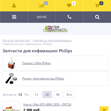
0
0
0
МЕНЮ
Каталог запчастей
Запчасти для кофемашин
Запчасти для кофемашин Philips
Запчасти для кофемашин Philips
Помпы / Ulka Philips
Рожки, портафильтры Philips
12
Запчасти:
По
:
12
28
48
Все
Насос Ulka EP5 48W 230V - Q072A
2 300 руб.