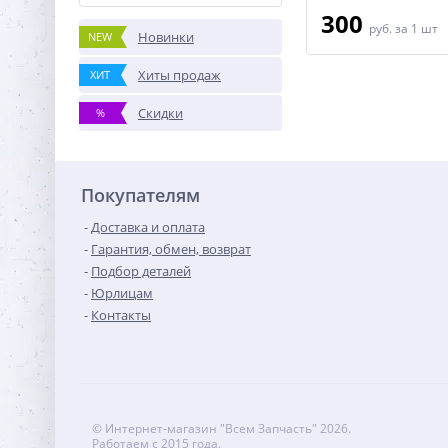
300
руб.
за 1 шт
Новинки
NEW
Хиты продаж
ХИТ
Скидки
%
Покупателям
Доставка и оплата
Гарантия, обмен, возврат
Подбор деталей
Юрлицам
Контакты
© Интернет-магазин "Всем Запчасть" 2026.
Работаем с 2015 года.