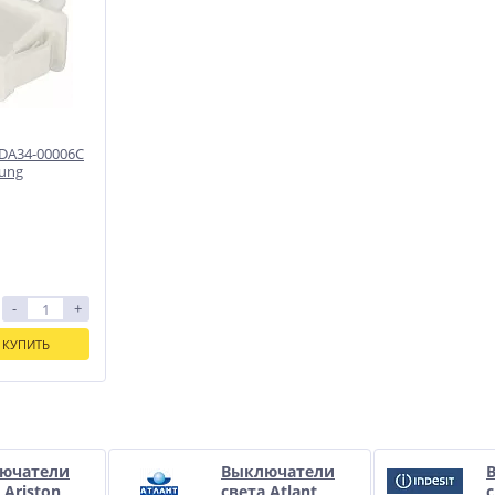
DA34-00006C
ung
-
+
КУПИТЬ
и
ючатели
Выключатели
 Ariston
света Atlant
с