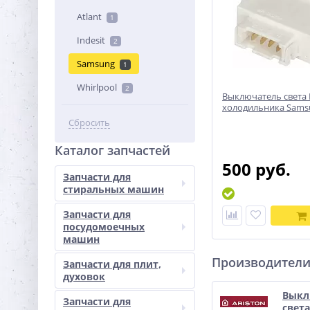
Atlant
1
Indesit
2
Samsung
1
Whirlpool
2
Выключатель света 
холодильника Sams
Сбросить
Каталог запчастей
500 руб.
Запчасти для
стиральных машин
Запчасти для
посудомоечных
машин
Производител
Запчасти для плит,
духовок
Выкл
Запчасти для
света