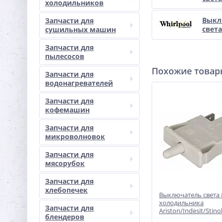
холодильников
Выкл
Запчасти для
света
сушильных машин
Запчасти для
пылесосов
Похожие това
Запчасти для
водонагревателей
Запчасти для
кофемашин
Запчасти для
микроволновок
Запчасти для
мясорубок
Запчасти для
хлебопечек
Выключатель света 
холодильника
Запчасти для
Ariston/Indesit/Stino
блендеров