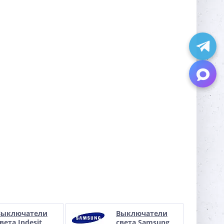
Выключатели
Выключатели
вета Indesit
света Samsung