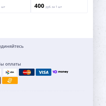
400
1 шт
руб.
за 1 шт
единяйтесь
бы оплаты