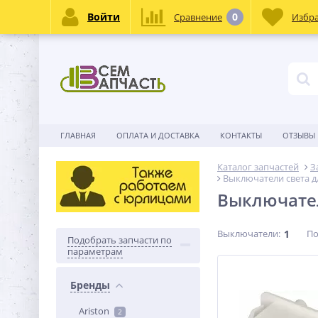
Войти
0
Сравнение
Избр
ГЛАВНАЯ
ОПЛАТА И ДОСТАВКА
КОНТАКТЫ
ОТЗЫВЫ
Каталог запчастей
З
Выключатели света 
Выключател
Выключатели:
1
По
Подобрать запчасти по
параметрам
Бренды
Ariston
2