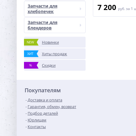
5 200
7 200
Запчасти для
руб.
за 1 шт
руб.
за 1 
хлебопечек
Запчасти для
блендеров
Новинки
NEW
Хиты продаж
ХИТ
Скидки
%
Покупателям
Доставка и оплата
Гарантия, обмен, возврат
Подбор деталей
Юрлицам
Контакты