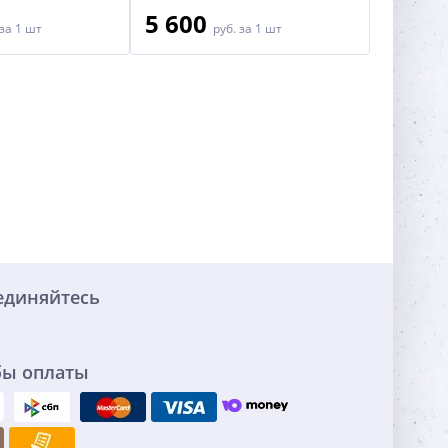
5 600
7 50
за 1 шт
руб.
за 1 шт
единяйтесь
бы оплаты