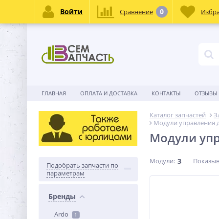
Войти
0
Сравнение
Избр
ГЛАВНАЯ
ОПЛАТА И ДОСТАВКА
КОНТАКТЫ
ОТЗЫВЫ
Каталог запчастей
З
Модули управления д
Модули упр
Модули:
3
Показыв
Подобрать запчасти по
параметрам
Бренды
Ardo
1