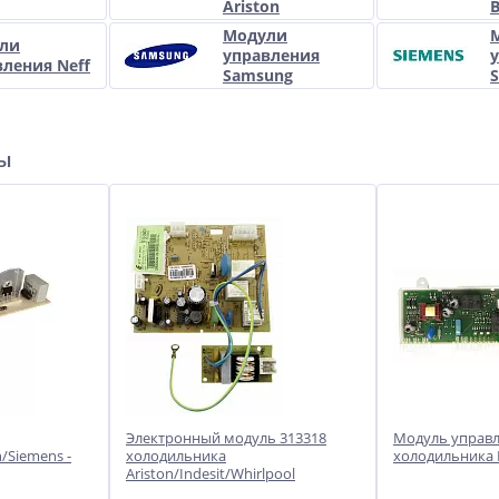
Ariston
Модули
ли
управления
вления Neff
Samsung
ры
Электронный модуль 313318
Модуль управл
/Siemens -
холодильника
холодильника 
Ariston/Indesit/Whirlpool