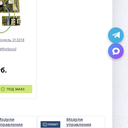
одуль 313318
/Whirlpool
уб.
ПОД ЗАКАЗ
Модули
Модули
управления
управления