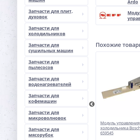
Ardo
Запчасти для плит,
Моду
духовок
упра
Запчасти для
холодильников
Похожие това
Запчасти для
сушильных машин
Запчасти для
пылесосов
Запчасти для
водонагревателей
Запчасти для
кофемашин
Запчасти для
микроволновок
069472
Дисплей холодильника Haier -
Модуль управления
 Ardo
0060830585D
холодильника Bosch
Запчасти для
659545
мясорубок