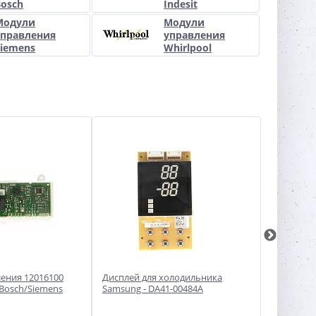
Bosch
Indesit
Модули
Модули
управления
управления
Siemens
Whirlpool
ения 12016100
Дисплей для холодильника
Модуль у
Bosch/Siemens
Samsung - DA41-00484A
холодильн
00752130