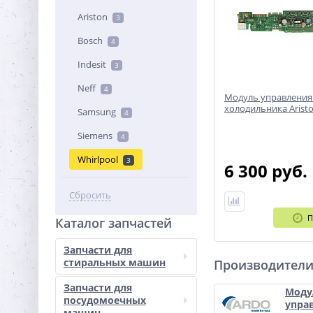
Ariston
3
Bosch
4
Indesit
3
Neff
4
Модуль управления
холодильника Aristo
Samsung
4
Siemens
4
Whirlpool
3
6 300 руб.
Сбросить
П
Каталог запчастей
Запчасти для
стиральных машин
Производител
Запчасти для
Моду
посудомоечных
упра
машин