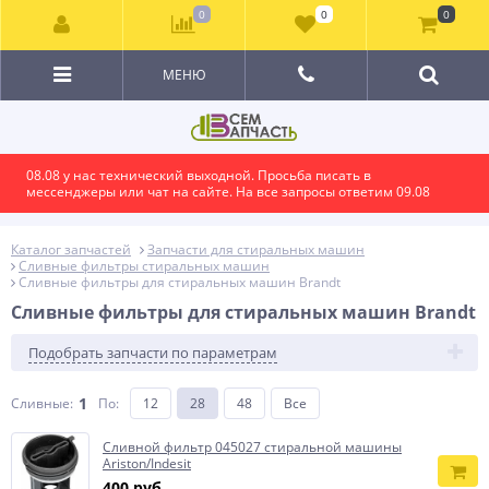
0
0
0
МЕНЮ
08.08 у нас технический выходной. Просьба писать в
мессенджеры или чат на сайте. На все запросы ответим 09.08
Каталог запчастей
Запчасти для стиральных машин
Сливные фильтры стиральных машин
Сливные фильтры для стиральных машин Brandt
Сливные фильтры для стиральных машин Brandt
Подобрать запчасти по параметрам
1
Сливные:
По
:
12
28
48
Все
Сливной фильтр 045027 стиральной машины
Ariston/Indesit
400 руб.