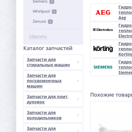
Siemens
7
Гидро
Whirlpool
1
тепло
Aeg
Zanussi
2
Гидро
тепло
Electr
Сбросить
Гидро
Каталог запчастей
тепло
Kortin
Запчасти для
Гидро
стиральных машин
тепло
Sieme
Запчасти для
посудомоечных
машин
Похожие това
Запчасти для плит,
духовок
Запчасти для
холодильников
Запчасти для