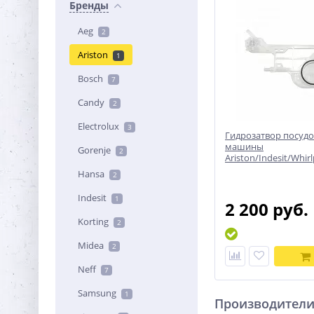
Бренды
Aeg
2
Ariston
1
Bosch
7
Candy
2
Electrolux
3
Гидрозатвор посуд
машины
Gorenje
2
Ariston/Indesit/Whirl
Hansa
2
Indesit
1
2 200 руб.
Korting
2
Midea
2
Neff
7
Samsung
1
Производител