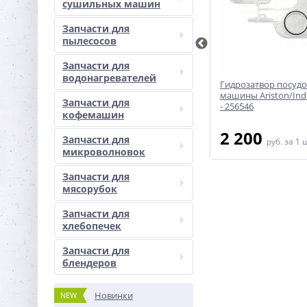
сушильных машин
Запчасти для
пылесосов
Запчасти для
водонагревателей
Теплообменник 683397
Гидрозатвор посуд
посудомоечной машины
машины Ariston/Inde
Запчасти для
Bosch/Siemens
- 256546
кофемашин
8 900
2 200
Запчасти для
руб.
за 1 шт
руб.
за 1 
микроволновок
Запчасти для
мясорубок
Запчасти для
хлебопечек
Запчасти для
блендеров
Новинки
NEW