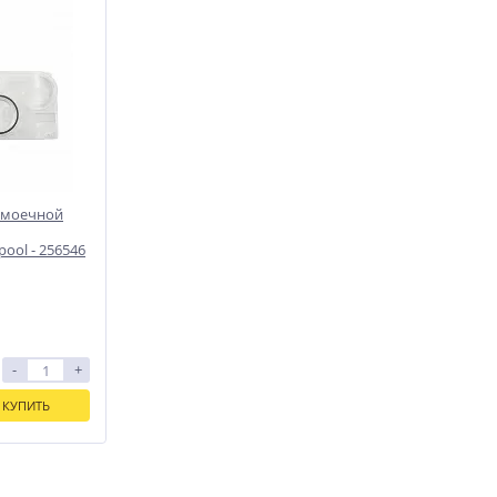
омоечной
pool - 256546
-
+
КУПИТЬ
и