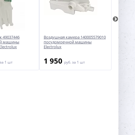
 49037446
Воздушная камера 140005579010
Крышка 6
ой машины
посудомоечной машины
посудом
lectrolux
Electrolux
Bosch/Sie
1 950
1 95
за 1 шт
руб.
за 1 шт