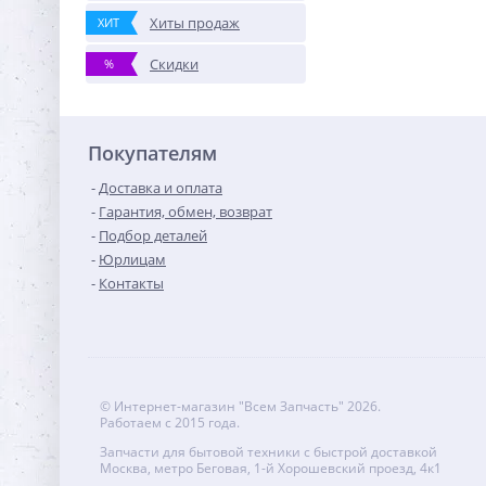
Хиты продаж
ХИТ
Скидки
%
Покупателям
Доставка и оплата
Гарантия, обмен, возврат
Подбор деталей
Юрлицам
Контакты
© Интернет-магазин "Всем Запчасть" 2026.
Работаем с 2015 года.
Запчасти для бытовой техники с быстрой доставкой
Москва, метро Беговая, 1-й Хорошевский проезд, 4к1