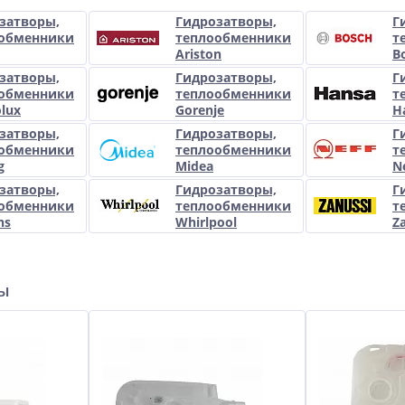
затворы,
Гидрозатворы,
Г
обменники
теплообменники
т
Ariston
B
затворы,
Гидрозатворы,
Г
обменники
теплообменники
т
olux
Gorenje
H
затворы,
Гидрозатворы,
Г
обменники
теплообменники
т
g
Midea
N
затворы,
Гидрозатворы,
Г
обменники
теплообменники
т
ns
Whirlpool
Z
ры