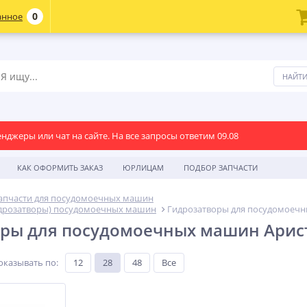
0
анное
енджеры или чат на сайте. На все запросы ответим 09.08
КАК ОФОРМИТЬ ЗАКАЗ
ЮРЛИЦАМ
ПОДБОР ЗАПЧАСТИ
апчасти для посудомоечных машин
дрозатворы) посудомоечных машин
Гидрозатворы для посудомоечн
оры для посудомоечных машин Арис
оказывать по
:
12
28
48
Все