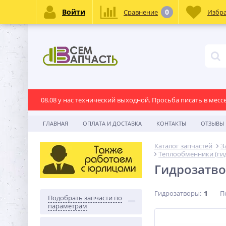
Войти
0
Сравнение
Избр
08.08 у нас технический выходной. Просьба писать в месс
ГЛАВНАЯ
ОПЛАТА И ДОСТАВКА
КОНТАКТЫ
ОТЗЫВЫ
Каталог запчастей
З
Теплообменники (ги
Гидрозатв
Гидрозатворы:
1
П
Подобрать запчасти по
параметрам