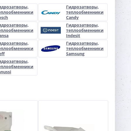
идрозатворы,
Гидрозатворы,
еплообменники
теплообменники
osch
Candy
идрозатворы,
Гидрозатворы,
еплообменники
теплообменники
ansa
Indesit
идрозатворы,
Гидрозатворы,
еплообменники
теплообменники
eff
Samsung
идрозатворы,
еплообменники
anussi