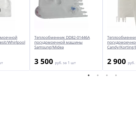
омоечной
Теплообменник DD82-01446A
Теплообменник
sit/Whirlpool
посудомоечной машины
посудомоечн
Samsung/Midea
Candy/Korting/E
3 500
2 900
шт
руб.
за 1 шт
руб.