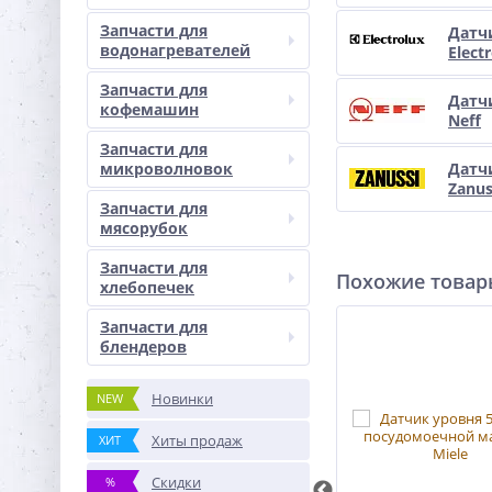
Запчасти для
Датч
водонагревателей
Elect
Запчасти для
Датч
кофемашин
Neff
Запчасти для
микроволновок
Датч
Zanus
Запчасти для
мясорубок
Запчасти для
Похожие това
хлебопечек
Запчасти для
блендеров
Новинки
NEW
Хиты продаж
ХИТ
Скидки
%