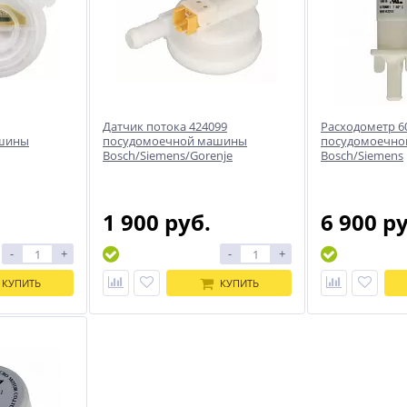
Датчик потока 424099
Расходометр 6
ашины
посудомоечной машины
посудомоечн
Bosch/Siemens/Gorenje
Bosch/Siemens
1 900 руб.
6 900 р
-
+
-
+
КУПИТЬ
КУПИТЬ