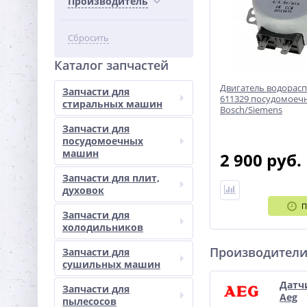
Производитель
Сбросить
Каталог запчастей
Двигатель водорас
Запчасти для
611329 посудомое
стиральных машин
Bosch/Siemens
Запчасти для
посудомоечных
машин
2 900 руб.
Запчасти для плит,
духовок
П
Запчасти для
холодильников
Производител
Запчасти для
сушильных машин
Датч
Запчасти для
Aeg
пылесосов