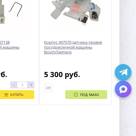
07138
Корпус 497570 датчика уровня
ой машины
посудомоечной машины
Bosch/Siemens
уб.
5 300 руб.
-
+
КУПИТЬ
ПОД ЗАКАЗ