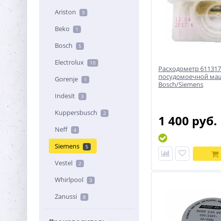
Ariston
3
Beko
1
Bosch
5
Electrolux
10
Расходометр 611317
посудомоечной м
Gorenje
1
Bosch/Siemens
Indesit
3
Kuppersbusch
2
1 400 руб.
Neff
4
Siemens
5
Vestel
2
Whirlpool
3
Zanussi
8