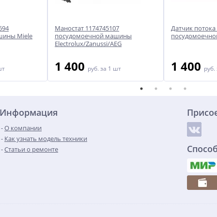
694
Маностат 1174745107
Датчик потока
ины Miele
посудомоечной машины
посудомоечно
Electrolux/Zanussi/AEG
1 400
1 400
шт
руб.
за 1 шт
руб.
Информация
Присо
О компании
Как узнать модель техники
Спосо
Статьи о ремонте