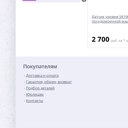
28
Датчик уровня 818114
Датчик уровня 5419
посудомоечной машины Gorenje
посудомоечной маш
1 800
2 700
руб.
за 1 шт
руб.
за 1 
Покупателям
Доставка и оплата
Гарантия, обмен, возврат
Подбор деталей
Юрлицам
Контакты