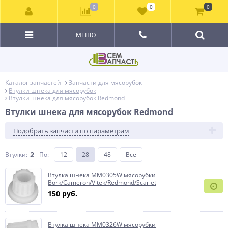
0
0
0
МЕНЮ
Каталог запчастей
Запчасти для мясорубок
Втулки шнека для мясорубок
Втулки шнека для мясорубок Redmond
Втулки шнека для мясорубок Redmond
Подобрать запчасти по параметрам
2
Втулки:
По
:
12
28
48
Все
Втулка шнека MM0305W мясорубки
Bork/Cameron/Vitek/Redmond/Scarlet
150 руб.
Втулка шнека MM0326W мясорубки