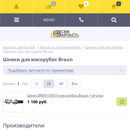
0
0
0
МЕНЮ
Каталог запчастей
Запчасти для мясорубок
Шнеки для мясорубок
Шнеки для мясорубок Braun
Шнеки для мясорубок Braun
Подобрать запчасти по параметрам
1
Шнеки:
По
:
12
28
48
Все
Шнек BR64195614 мясорубки Braun + втулка
1 100 руб.
Производители