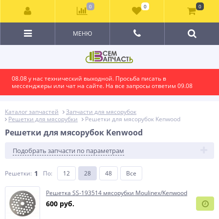
0
0
0
МЕНЮ
08.08 у нас технический выходной. Просьба писать в
мессенджеры или чат на сайте. На все запросы ответим 09.08
Каталог запчастей
Запчасти для мясорубок
Решетки для мясорубки
Решетки для мясорубок Kenwood
Решетки для мясорубок Kenwood
Подобрать запчасти по параметрам
1
Решетки:
По
:
12
28
48
Все
Решетка SS-193514 мясорубки Moulinex/Kenwood
600 руб.