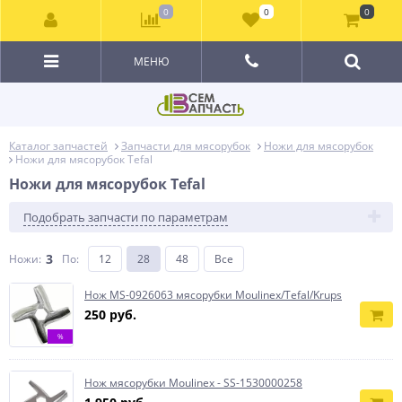
0
0
0
МЕНЮ
Каталог запчастей
Запчасти для мясорубок
Ножи для мясорубок
Ножи для мясорубок Tefal
Ножи для мясорубок Tefal
Подобрать запчасти по параметрам
3
Ножи:
По
:
12
28
48
Все
Нож MS-0926063 мясорубки Moulinex/Tefal/Krups
250 руб.
%
Нож мясорубки Moulinex - SS-1530000258