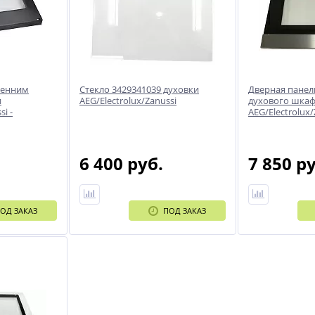
ренним
Стекло 3429341039 духовки
Дверная панел
и
AEG/Electrolux/Zanussi
духового шка
i -
AEG/Electrolux/
6 400 руб.
7 850 р
ОД ЗАКАЗ
ПОД ЗАКАЗ