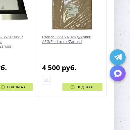
ь 3578708517
Стекло 3561502026 духовки
фа
AEG/Electrolux/Zanussi
Zanussi
уб.
4 500 руб.
ПОД ЗАКАЗ
ПОД ЗАКАЗ