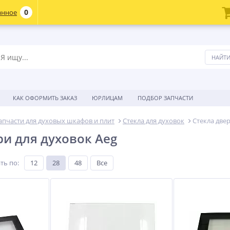
0
анное
КАК ОФОРМИТЬ ЗАКАЗ
ЮРЛИЦАМ
ПОДБОР ЗАПЧАСТИ
апчасти для духовых шкафов и плит
Стекла для духовок
Стекла две
ри для духовок Aeg
ть по
:
12
28
48
Все