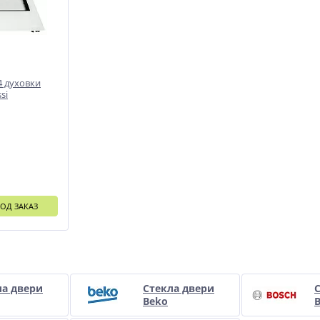
4 духовки
si
ОД ЗАКАЗ
и
ла двери
Стекла двери
Beko