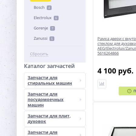
Bosch
4
Electrolux
6
Gorenje
7
Zanussi
Рамка двери с внут
5
стеклом для духовк
AEG/Electrolux/Zanuss
5616264866
Сбросить
Каталог запчастей
4 100 руб.
Запчасти для
стиральных машин
П
Запчасти для
посудомоечных
машин
Запчасти для плит,
духовок
Запчасти для