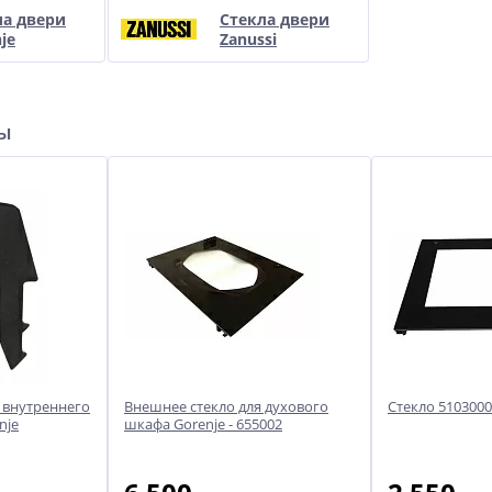
ла двери
Стекла двери
je
Zanussi
ры
 внутреннего
Внешнее стекло для духового
Стекло 5103000
nje
шкафа Gorenje - 655002