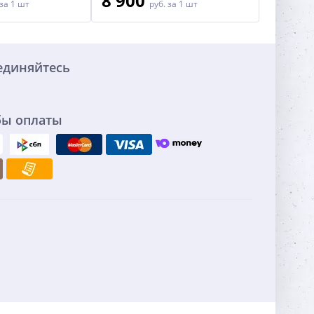
8 900
4 50
за 1 шт
руб.
за 1 шт
единяйтесь
бы оплаты