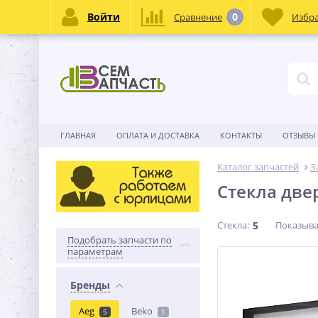
Войти
0
Сравнение
Избр
ГЛАВНАЯ
ОПЛАТА И ДОСТАВКА
КОНТАКТЫ
ОТЗЫВЫ
Каталог запчастей
З
Стекла две
Стекла:
5
Показыва
Подобрать запчасти по
параметрам
Бренды
Aeg
Beko
5
1