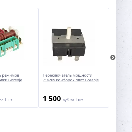
ь режимов
Переключатель мощности
Переключ
вки Gorenje
716269 конфорок плит Gorenje
духовки Ar
1 500
950
за 1 шт
руб.
за 1 шт
ру