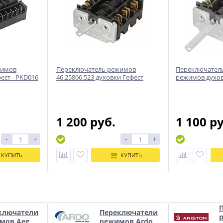
жимов
Переключатель режимов
Переключател
ест - PKD016
46.25866.523 духовки Гефест
режимов духов
1 200 руб.
1 100 р
-
+
-
+
КУПИТЬ
КУПИТЬ
и
ключатели
Переключатели
мов Aeg
режимов Ardo