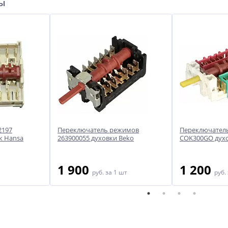
ры
2197
Переключатель режимов
Переключател
к Hansa
263900055 духовки Beko
COK300GO духо
1 900
1 200
руб.
за 1 шт
руб.