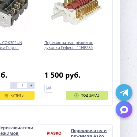
ь COK302UN
Переключатель режимов
ки Гефест
духовки Гефест - 11HE285
уб.
1 500 руб.
-
+
КУПИТЬ
ПОД ЗАКАЗ
Переключатели
Переключатели
режимов
режимов Asko