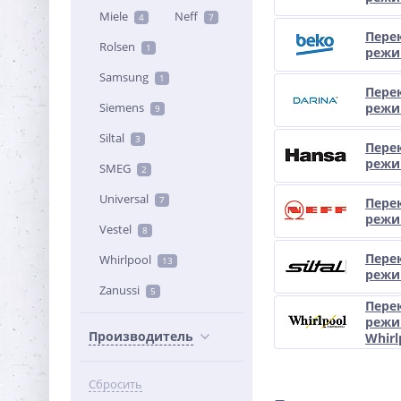
Miele
Neff
4
7
Пере
Rolsen
1
режи
Samsung
1
Пере
Siemens
режи
9
Siltal
3
Пере
режи
SMEG
2
Universal
7
Пере
режи
Vestel
8
Пере
Whirlpool
13
режим
Zanussi
5
Пере
режи
Производитель
Whirl
Сбросить