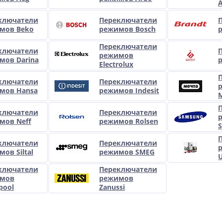
A
ключатели
Переключатели
мов Beko
режимов Bosch
Переключатели
ключатели
режимов
мов Darina
Electrolux
ключатели
Переключатели
мов Hansa
режимов Indesit
ключатели
Переключатели
мов Neff
режимов Rolsen
ключатели
Переключатели
ов Siltal
режимов SMEG
U
ключатели
Переключатели
мов
режимов
pool
Zanussi