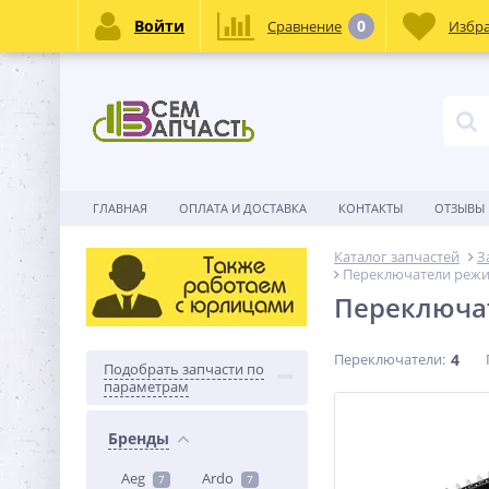
Войти
0
Сравнение
Избр
ГЛАВНАЯ
ОПЛАТА И ДОСТАВКА
КОНТАКТЫ
ОТЗЫВЫ
Каталог запчастей
З
Переключатели режи
Переключат
Переключатели:
4
Подобрать запчасти по
параметрам
Бренды
Aeg
Ardo
7
7