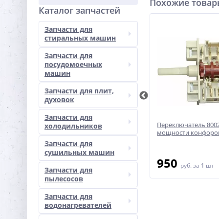
Похожие това
Каталог запчастей
Запчасти для
стиральных машин
Запчасти для
посудомоечных
машин
Запчасти для плит,
духовок
Запчасти для
в
Переключатель режимов для
Переключатель 800
холодильников
860607
духовки - Gottak 850510
мощности конфоро
Запчасти для
сушильных машин
1 900
950
руб.
за 1 шт
руб.
за 1 шт
Запчасти для
пылесосов
Запчасти для
водонагревателей