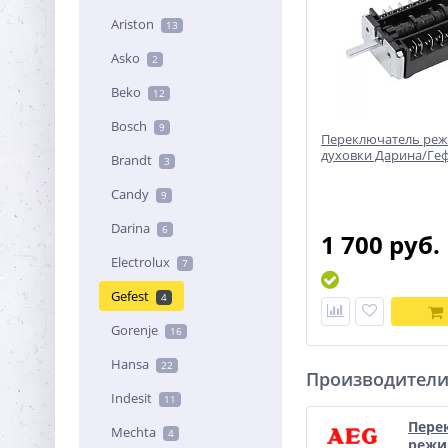
Ariston
13
Asko
2
Beko
12
Bosch
9
Переключатель ре
духовки Дарина/Геф
Brandt
3
Candy
9
Darina
6
1 700 руб.
Electrolux
7
Gefest
4
Gorenje
16
Hansa
22
Производител
Indesit
11
Пере
Mechta
4
режи