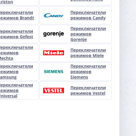
riston
Переключатели
Переключатели
режимов Brandt
режимов Candy
Переключатели
Переключатели
режимов
режимов Gefest
Gorenje
Переключатели
Переключатели
режимов
режимов Miele
Mechta
Переключатели
Переключатели
режимов
режимов
Samsung
Siemens
Переключатели
Переключатели
режимов
режимов Vestel
niversal