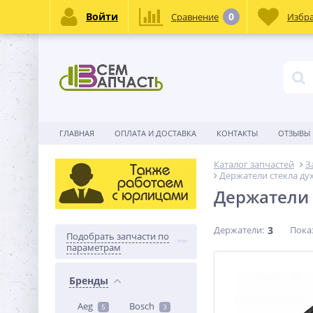
Войти
0
Сравнение
Избр
ГЛАВНАЯ
ОПЛАТА И ДОСТАВКА
КОНТАКТЫ
ОТЗЫВЫ
Каталог запчастей
З
Держатели стекла ду
Держатели 
Держатели:
3
Пока
Подобрать запчасти по
параметрам
Бренды
Aeg
Bosch
5
3