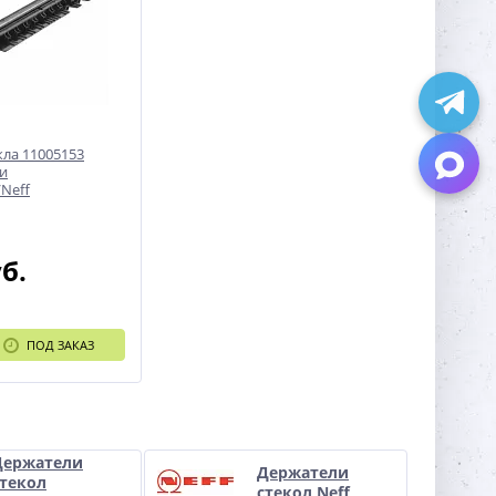
кла 11005153
и
Neff
уб.
ПОД ЗАКАЗ
Держатели
Держатели
стекол
стекол Neff