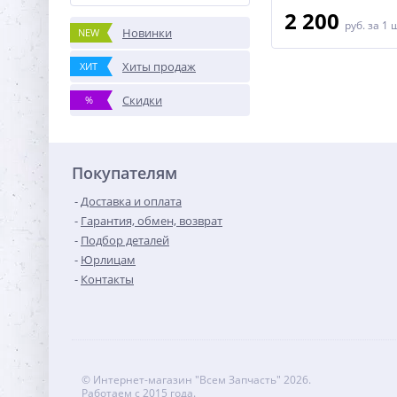
2 200
2 200
руб.
за 1 шт
руб.
за 1 
Новинки
NEW
Хиты продаж
ХИТ
Скидки
%
Покупателям
Доставка и оплата
Гарантия, обмен, возврат
Подбор деталей
Юрлицам
Контакты
© Интернет-магазин "Всем Запчасть" 2026.
Работаем с 2015 года.