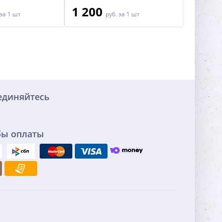
1 200
2 50
за 1 шт
руб.
за 1 шт
единяйтесь
бы оплаты