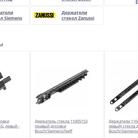
E
атели
Держатели
л Siemens
стекол Zanussi
ры
ховки
Держатель стекла 11005153
Держатели 110
EG, левый -
правый духовки
левый) стекла 
Bosch/Siemens/Neff
Bosch/Siemens/