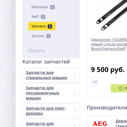
Electrolux
5
Neff
3
Siemens
3
Zanussi
5
Держатели 11043990
левый) стекла духов
Bosch/Siemens/Neff
Сбросить
Каталог запчастей
9 500 руб.
Запчасти для
стиральных машин
Запчасти для
П
посудомоечных
машин
Производител
Запчасти для плит,
духовок
Держ
Запчасти для
стеко