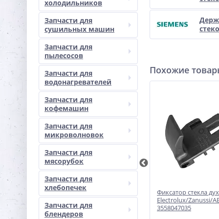
холодильников
Держ
Запчасти для
стеко
сушильных машин
Запчасти для
пылесосов
Похожие това
Запчасти для
водонагревателей
Запчасти для
кофемашин
Запчасти для
микроволновок
Запчасти для
мясорубок
Запчасти для
хлебопечек
2026
Фиксатор стекла духовки
Фиксатор стекла ду
trolux
Electrolux/Zanussi/AEG, правый -
Electrolux/Zanussi/A
Запчасти для
3558047043
3558047035
блендеров