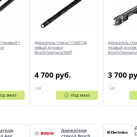
 (правый +
Держатель стекла 11005154
Держатель сте
ки
левый духовки
правый духовк
Bosch/Siemens/Neff
Bosch/Siemens/
4 700 руб.
3 700 р
ОД ЗАКАЗ
ПОД ЗАКАЗ
и
атели
Держатели
л Aeg
стекол Bosch