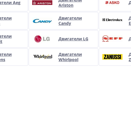
атели Aeg
Ariston
атели
Двигатели
h
Candy
E
атели
Двигатели LG
it
атели
Двигатели
ens
Whirlpool
Z