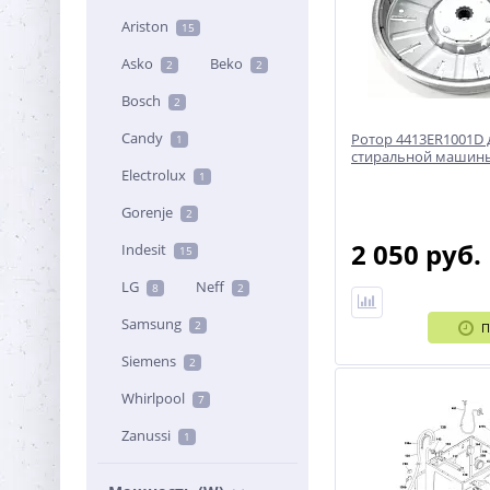
Ariston
15
Asko
Beko
2
2
Bosch
2
Candy
Ротор 4413ER1001D 
1
стиральной машин
Electrolux
1
Gorenje
2
2 050 руб.
Indesit
15
LG
Neff
8
2
Samsung
2
П
Siemens
2
Whirlpool
7
Zanussi
1