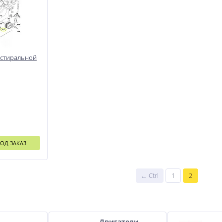
 стиральной
ОД ЗАКАЗ
← Ctrl
1
2
и
Двигатели