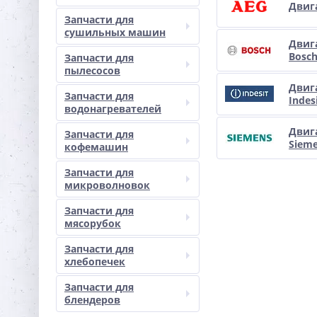
Двиг
Запчасти для
сушильных машин
Двиг
Bosc
Запчасти для
пылесосов
Двиг
Запчасти для
Indes
водонагревателей
Двиг
Запчасти для
Siem
кофемашин
Запчасти для
микроволновок
Запчасти для
мясорубок
Запчасти для
хлебопечек
Запчасти для
блендеров