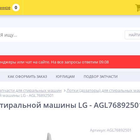
0
анное
енджеры или чат на сайте. На все запросы ответим 09.08
КАК ОФОРМИТЬ ЗАКАЗ
ЮРЛИЦАМ
ПОДБОР ЗАПЧАСТИ
апчасти для стиральных машин
Лотки (дозаторы) для стиральных м
й машины LG - AGL76892501
стиральной машины LG - AGL7689250
Артикул: AGL76892501