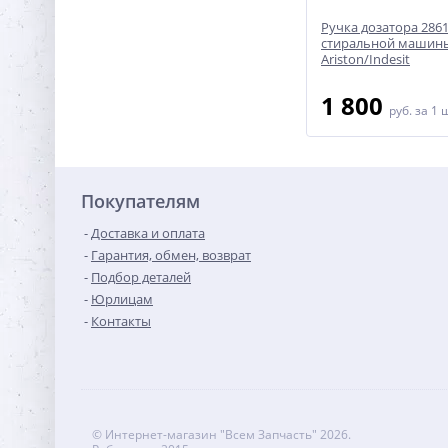
атора
Лоток 666099 дозатора моющих
Ручка дозатора 286
msung
средств Bosch/Siemens
стиральной машин
Ariston/Indesit
4 500
1 800
руб.
за 1 шт
руб.
за 1 
Покупателям
Доставка и оплата
Гарантия, обмен, возврат
Подбор деталей
Юрлицам
Контакты
© Интернет-магазин "Всем Запчасть" 2026.