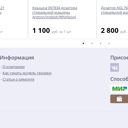
121
Крышка 097834 дозатора
Дозатор AGL76
ы
стиральной машины
стиральной м
Ariston/Indesit/Whirlpool
1 100
2 800
шт
руб.
за 1 шт
руб.
Информация
Присо
О компании
Как узнать модель техники
Спосо
Статьи о ремонте