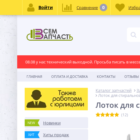
Войти
0
Сравнение
Избр
08.08 у нас технический выходной. Просьба писать в месс
ГЛАВНАЯ
ОПЛАТА И ДОСТАВКА
КОНТАКТЫ
ОТЗЫВЫ
Каталог запчастей
З
Лоток для стирально
Лоток для 
(12)
Новинки
NEW
Хиты продаж
ХИТ