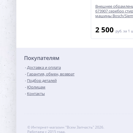
ной
Внутреннее обрамление люка
Внешнее обрамлен
рхняя
432074 серый Bosch/Siemens
673907 серебро сти
машины Bosch/Siem
3 950
2 500
руб.
за 1 шт
руб.
за 1 
Покупателям
Доставка и оплата
Гарантия, обмен, возврат
Подбор деталей
Юрлицам
Контакты
© Интернет-магазин "Всем Запчасть" 2026.
Работаем с 2015 года.