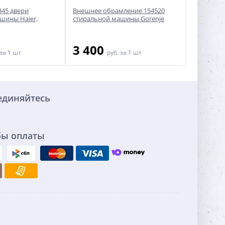
345 двери
Внешнее обрамление 154520
Внутренн
шины Haier,
стиральной машины Gorenje
стирально
374602
3 400
2 20
за 1 шт
руб.
за 1 шт
единяйтесь
бы оплаты