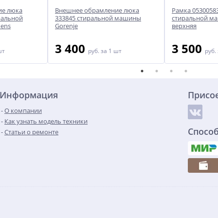
ие люка
Внешнее обрамление люка
Рамка 0530058
ральной
333845 стиральной машины
стиральной ма
ens
Gorenje
верхняя
3 400
3 500
шт
руб.
за 1 шт
руб.
Информация
Присо
О компании
Как узнать модель техники
Спосо
Статьи о ремонте