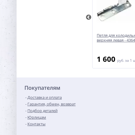
Петли для встроенного
Петля для холодиль
няя -
холодильника Bosch/Siemens
верхняя левая - 436
(2шт.) - 12004051
2 600
1 600
руб.
за 1 шт
руб.
за 1 
Покупателям
Доставка и оплата
Гарантия, обмен, возврат
Подбор деталей
Юрлицам
Контакты