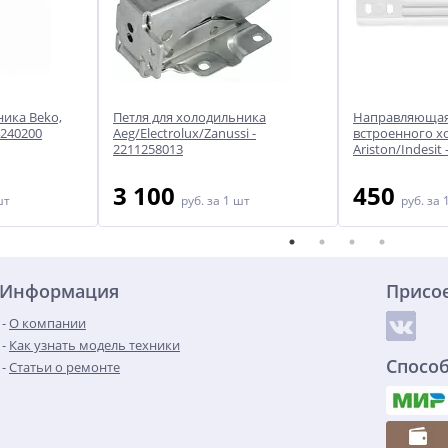
ника Beko,
Петля для холодильника
Направляющая
4240200
Aeg/Electrolux/Zanussi -
встроенного х
2211258013
Ariston/Indesit 
3 100
450
шт
руб.
за 1 шт
руб.
за 
Информация
Присо
О компании
Как узнать модель техники
Спосо
Статьи о ремонте