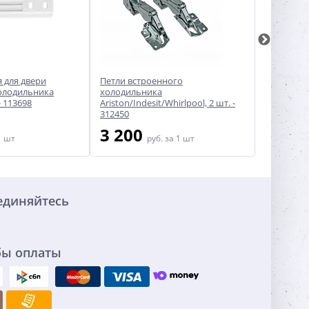
 для двери
Петли встроенного
Петля дв
олодильника
холодильника
Атлант, с
- 113698
Ariston/Indesit/Whirlpool, 2 шт. -
312450
3 200
300
1 шт
руб.
за 1 шт
ру
единяйтесь
бы оплаты